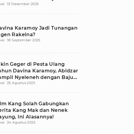
kal
13 Desember 2025
erseret
avina Karamoy Jadi Tunangan
igen Rakelna?
kal
18 September 2025
ikin Geger di Pesta Ulang
ahun Davina Karamoy, Abidzar
ampil Nyeleneh dengan Baju
kal
25 Agustus 2025
lahraga Wanita
ilm Kang Solah Gabungkan
erita Kang Mak dan Nenek
ayung, Ini Alasannya!
kal
24 Agustus 2025