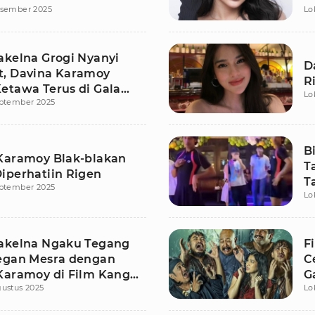
esember 2025
Lo
T
akelna Grogi Nyanyi
D
, Davina Karamoy
R
etawa Terus di Gala
Lo
eptember 2025
e Kang Solah!
B
Karamoy Blak-blakan
T
iperhatiin Rigen
T
eptember 2025
Lo
O
akelna Ngaku Tegang
F
egan Mesra dengan
C
Karamoy di Film Kang
G
ustus 2025
Lo