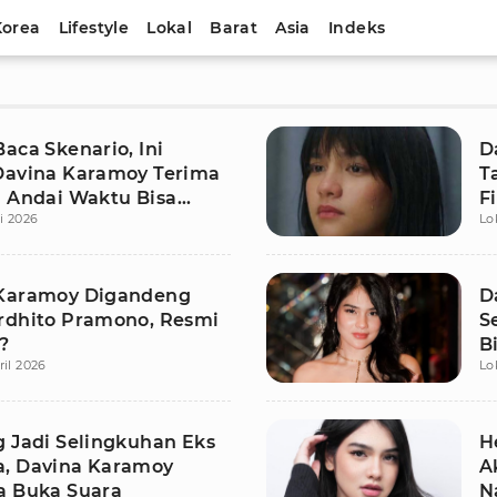
Korea
Lifestyle
Lokal
Barat
Asia
Indeks
aca Skenario, Ini
D
Davina Karamoy Terima
T
i Andai Waktu Bisa
F
li 2026
Lo
 Kembali
K
Karamoy Digandeng
D
rdhito Pramono, Resmi
S
?
B
ril 2026
Lo
g Jadi Selingkuhan Eks
H
, Davina Karamoy
A
a Buka Suara
N