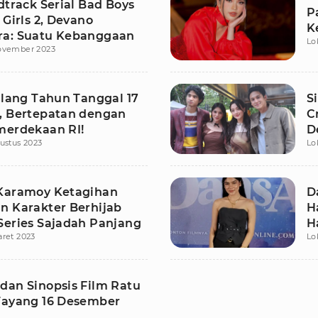
dtrack Serial Bad Boys
P
 Girls 2, Devano
K
a: Suatu Kebanggaan
Lo
ovember 2023
Ulang Tahun Tanggal 17
S
, Bertepatan dengan
C
merdekaan RI!
D
ustus 2023
Lo
D
Karamoy Ketagihan
D
n Karakter Berhijab
H
Series Sajadah Panjang
H
ret 2023
Lo
dan Sinopsis Film Ratu
Tayang 16 Desember