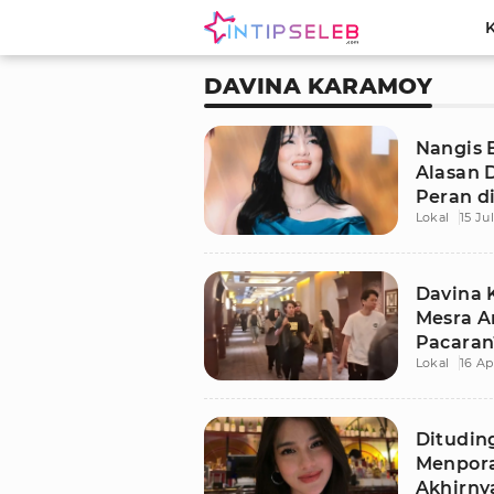
DAVINA KARAMOY
Nangis B
Alasan 
Peran d
Lokal
15 Ju
Diulang
Davina 
Mesra A
Pacaran
Lokal
16 Ap
Ditudin
Menpora
Akhirny