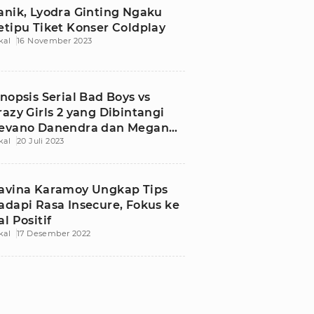
anik, Lyodra Ginting Ngaku
etipu Tiket Konser Coldplay
kal
16 November 2023
inopsis Serial Bad Boys vs
razy Girls 2 yang Dibintangi
evano Danendra dan Megan
kal
20 Juli 2023
omani
avina Karamoy Ungkap Tips
adapi Rasa Insecure, Fokus ke
al Positif
kal
17 Desember 2022