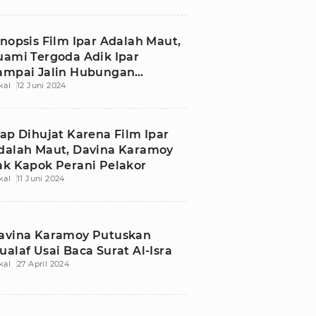
inopsis Film Ipar Adalah Maut,
uami Tergoda Adik Ipar
ampai Jalin Hubungan
kal
12 Juni 2024
erlarang
iap Dihujat Karena Film Ipar
dalah Maut, Davina Karamoy
ak Kapok Perani Pelakor
kal
11 Juni 2024
avina Karamoy Putuskan
ualaf Usai Baca Surat Al-Isra
kal
27 April 2024