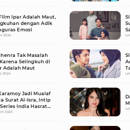
Film Ipar Adalah Maut,
S
ngkuhan dengan Adik
S
nguras Emosi
S
ni 2024
Lo
T
henra Tak Masalah
S
 Karena Selingkuh di
A
ar Adalah Maut
T
ni 2024
Lo
Karamoy Jadi Mualaf
D
a Surat Al-Isra, Intip
M
Series India Hasrat
Lo
ril 2024