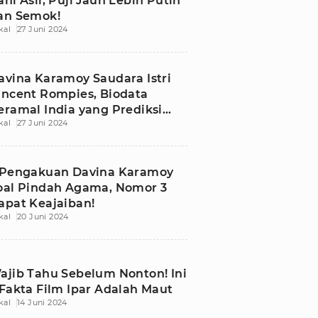
ani Asli, Puji Jauh Lebih Putih
an Semok!
kal
27 Juni 2024
avina Karamoy Saudara Istri
incent Rompies, Biodata
eramal India yang Prediksi
kal
27 Juni 2024
iamat 29 Juni
 Pengakuan Davina Karamoy
oal Pindah Agama, Nomor 3
apat Keajaiban!
kal
20 Juni 2024
ajib Tahu Sebelum Nonton! Ini
 Fakta Film Ipar Adalah Maut
kal
14 Juni 2024