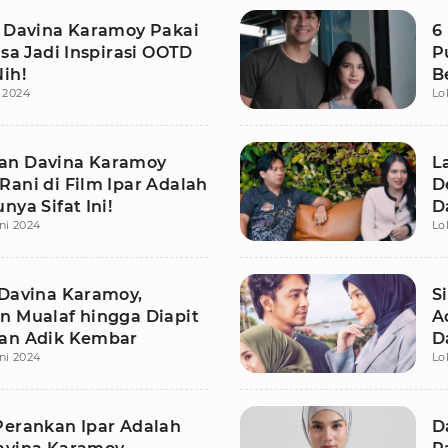
t Davina Karamoy Pakai
6
isa Jadi Inspirasi OOTD
P
ih!
B
i 2024
Lo
M
an Davina Karamoy
L
Rani di Film Ipar Adalah
D
nya Sifat Ini!
D
ni 2024
Lo
 Davina Karamoy,
S
n Mualaf hingga Diapit
A
an Adik Kembar
D
ni 2024
Lo
M
Perankan Ipar Adalah
D