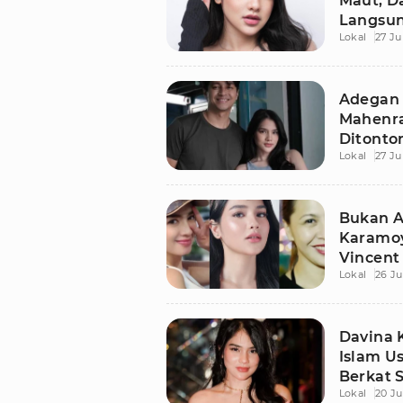
Maut, D
Langsun
Lokal
27 Ju
Rohani
Adegan 
Mahenra
Ditonto
Lokal
27 Ju
Bukan A
Karamoy
Vincent
Lokal
26 Ju
Davina
Islam U
Berkat S
Lokal
20 Ju