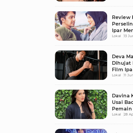
Review 
Perseli
Ipar Me
Lokal
13 Ju
Deva Ma
Dihujat
Film Ip
Lokal
11 Ju
Davina 
Usai Bac
Pemain 
Lokal
28 Ap
Cinta