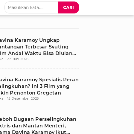
CARI
avina Karamoy Ungkap
antangan Terbesar Syuting
ilm Andai Waktu Bisa Diulang
kal
27 Juni 2026
embali
avina Karamoy Spesialis Peran
elingkuhan? Ini 3 Film yang
ikin Penonton Gregetan
kal
15 Desember 2025
eboh Dugaan Perselingkuhan
ktris dan Mantan Menteri,
ama Davina Karamoy Ikut