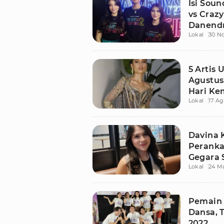
Isi Soun
vs Crazy
Danendr
Lokal
30 N
5 Artis 
Agustus
Hari Ke
Lokal
17 Ag
Davina 
Peranka
Gegara 
Lokal
24 Ma
Pemain 
Dansa, 
2022