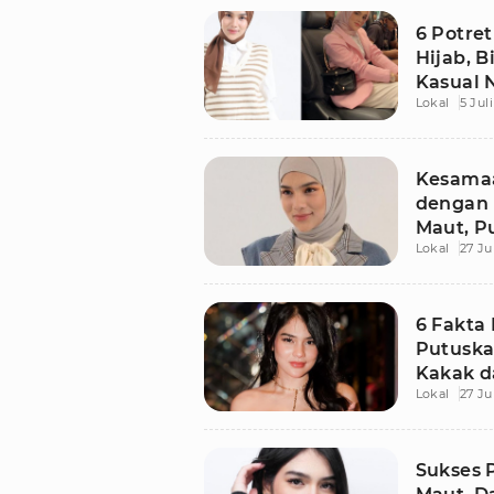
6 Potre
Hijab, B
Kasual N
Lokal
5 Jul
Kesama
dengan 
Maut, Pu
Lokal
27 Ju
6 Fakta
Putuska
Kakak d
Lokal
27 Ju
Sukses 