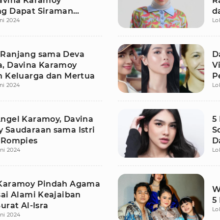
avina Karamoy
R
g Dapat Siraman
d
ni 2024
Lo
Ranjang sama Deva
D
, Davina Karamoy
V
n Keluarga dan Mertua
P
ni 2024
Lo
K
ngel Karamoy, Davina
5
 Saudaraan sama Istri
S
 Rompies
D
ni 2024
Lo
 Karamoy Pindah Agama
W
sai Alami Keajaiban
5
urat Al-Isra
Lo
ni 2024