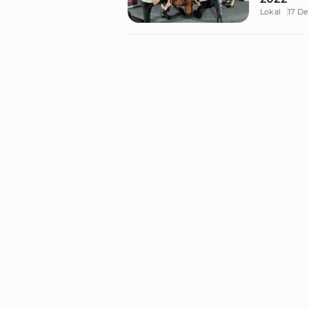
Lokal
17 D