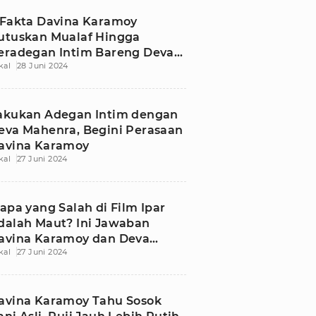
 Fakta Davina Karamoy
utuskan Mualaf Hingga
eradegan Intim Bareng Deva
kal
28 Juni 2024
ahenra
akukan Adegan Intim dengan
eva Mahenra, Begini Perasaan
avina Karamoy
kal
27 Juni 2024
iapa yang Salah di Film Ipar
dalah Maut? Ini Jawaban
avina Karamoy dan Deva
kal
27 Juni 2024
ahenra
avina Karamoy Tahu Sosok