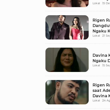
Lokal
15 D
Rigen R
Dangdut
Ngaku K
Lokal
21 S
Premier
Davina 
Ngaku D
Lokal
15 S
Rigen R
saat Ad
Davina 
Lokal
24 Ag
Solah