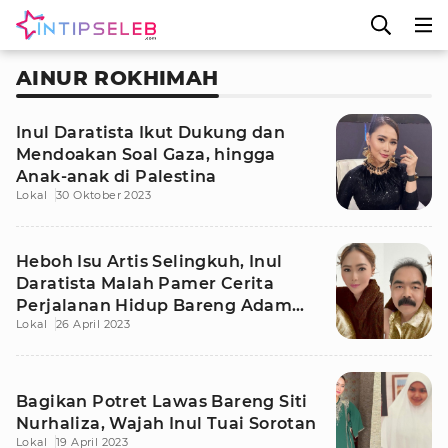
AINUR ROKHIMAH
Inul Daratista Ikut Dukung dan
Mendoakan Soal Gaza, hingga
Anak-anak di Palestina
Lokal
30 Oktober 2023
Heboh Isu Artis Selingkuh, Inul
Daratista Malah Pamer Cerita
Perjalanan Hidup Bareng Adam
Lokal
26 April 2023
Suseno
Bagikan Potret Lawas Bareng Siti
Nurhaliza, Wajah Inul Tuai Sorotan
Lokal
19 April 2023