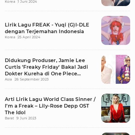
Korea
1 Juni 2024
Lirik Lagu FREAK - Yuqi (G)I-DLE
dengan Terjemahan Indonesia
Korea
25 April 2024
Didukung Produser, Jamie Lee
Curtis 'Freaky Friday' Bakal Jadi
Dokter Kureha di One Piece
Asia
26 September 2023
Season 2?
Arti Lirik Lagu World Class Sinner /
I’m a Freak – Lily-Rose Depp OST
The Idol
Barat
9 Juni 2023