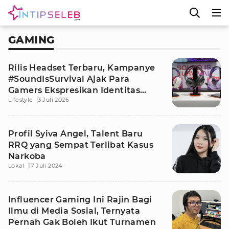
GAMING
Rilis Headset Terbaru, Kampanye
#SoundIsSurvival Ajak Para
Gamers Ekspresikan Identitas
Lifestyle
3 Juli 2026
Gaya Bermain
Profil Syiva Angel, Talent Baru
RRQ yang Sempat Terlibat Kasus
Narkoba
Lokal
17 Juli 2024
Influencer Gaming Ini Rajin Bagi
Ilmu di Media Sosial, Ternyata
Pernah Gak Boleh Ikut Turnamen