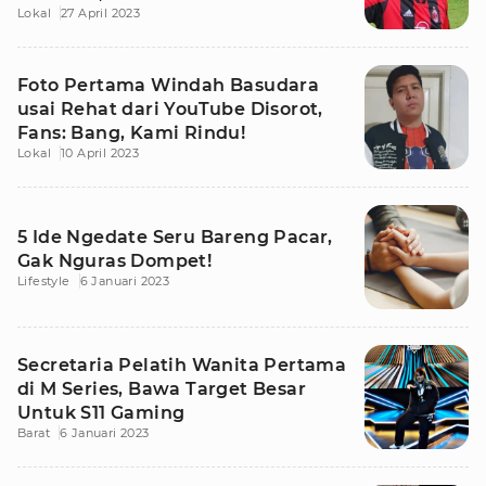
Lokal
27 April 2023
Lagi!
Foto Pertama Windah Basudara
usai Rehat dari YouTube Disorot,
Fans: Bang, Kami Rindu!
Lokal
10 April 2023
5 Ide Ngedate Seru Bareng Pacar,
Gak Nguras Dompet!
Lifestyle
6 Januari 2023
Secretaria Pelatih Wanita Pertama
di M Series, Bawa Target Besar
Untuk S11 Gaming
Barat
6 Januari 2023