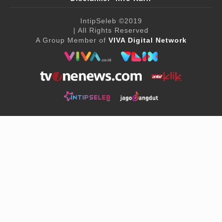
IntipSeleb
©2019
| All Rights Reserved
A Group Member of
VIVA Digital Network