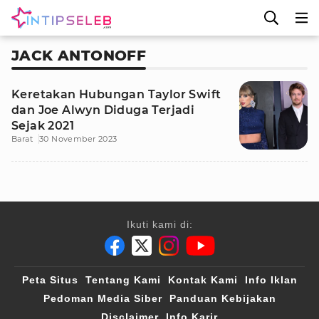
JACK ANTONOFF
Keretakan Hubungan Taylor Swift
dan Joe Alwyn Diduga Terjadi
Sejak 2021
Barat
30 November 2023
Ikuti kami di:
Peta Situs
Tentang Kami
Kontak Kami
Info Iklan
Pedoman Media Siber
Panduan Kebijakan
Disclaimer
Info Karir