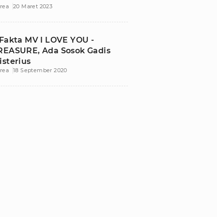
rea
20 Maret 2023
 Fakta MV I LOVE YOU -
REASURE, Ada Sosok Gadis
isterius
rea
18 September 2020