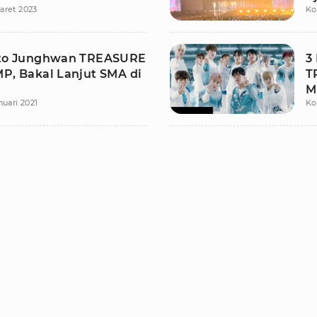
aret 2023
Ko
oto Junghwan TREASURE
3
MP, Bakal Lanjut SMA di
T
M
nuari 2021
Ko