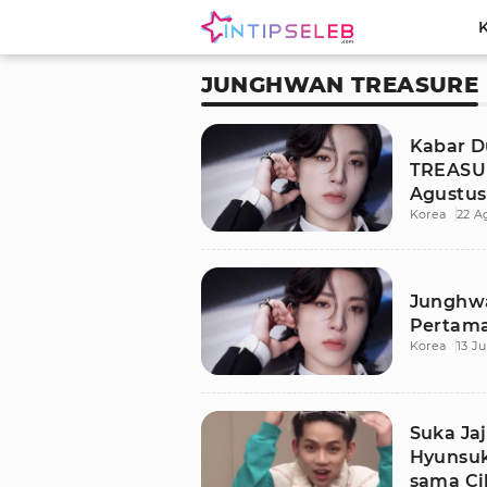
JUNGHWAN TREASURE
Kabar D
TREASUR
Agustus
Korea
22 A
Junghwa
Pertam
Korea
13 J
Suka Ja
Hyunsuk
sama Ci