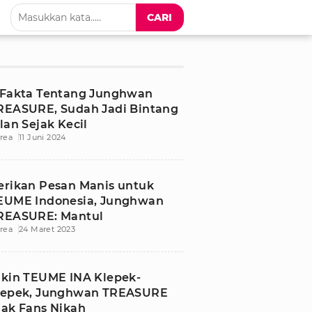
CARI
 Fakta Tentang Junghwan
REASURE, Sudah Jadi Bintang
klan Sejak Kecil
rea
11 Juni 2024
erikan Pesan Manis untuk
EUME Indonesia, Junghwan
REASURE: Mantul
rea
24 Maret 2023
ikin TEUME INA Klepek-
lepek, Junghwan TREASURE
jak Fans Nikah