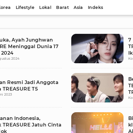
Korea
Lifestyle
Lokal
Barat
Asia
Indeks
uka, Ayah Junghwan
7
E Meninggal Dunia 17
T
 2024
I
gustus 2024
Ko
B
n Resmi Jadi Anggota
T
a TREASURE T5
T
uni 2023
Ko
janan Indonesia,
B
 TREASURE Jatuh Cinta
k
lok
A