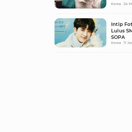
Korea
24 M
Intip F
Lulus S
SOPA
Korea
11 Ja