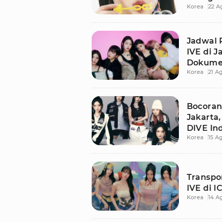
Korea
22 A
Jadwal 
IVE di J
Dokume
Korea
21 A
Bocoran 
Jakarta
DIVE In
Korea
15 A
Transpo
IVE di I
Korea
14 A