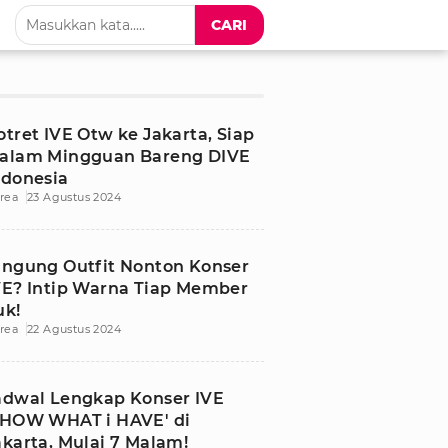
CARI
otret IVE Otw ke Jakarta, Siap
alam Mingguan Bareng DIVE
ndonesia
rea
23 Agustus 2024
ingung Outfit Nonton Konser
VE? Intip Warna Tiap Member
uk!
rea
22 Agustus 2024
adwal Lengkap Konser IVE
SHOW WHAT i HAVE' di
akarta, Mulai 7 Malam!