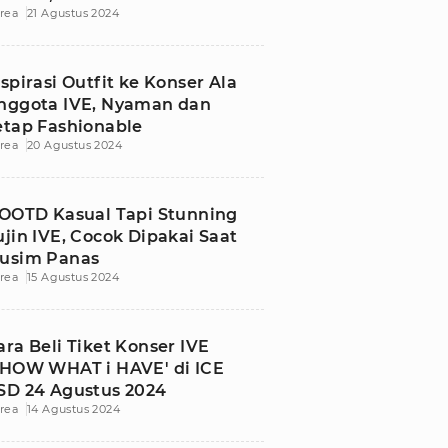
rea
21 Agustus 2024
nspirasi Outfit ke Konser Ala
nggota IVE, Nyaman dan
etap Fashionable
rea
20 Agustus 2024
 OOTD Kasual Tapi Stunning
ujin IVE, Cocok Dipakai Saat
usim Panas
rea
15 Agustus 2024
ara Beli Tiket Konser IVE
SHOW WHAT i HAVE' di ICE
SD 24 Agustus 2024
rea
14 Agustus 2024