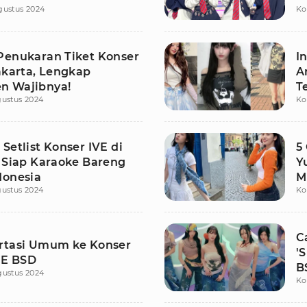
gustus 2024
Ko
Penukaran Tiket Konser
I
akarta, Lengkap
A
n Wajibnya!
T
gustus 2024
Ko
Setlist Konser IVE di
5
, Siap Karaoke Bareng
Y
donesia
M
gustus 2024
Ko
C
rtasi Umum ke Konser
'
CE BSD
B
gustus 2024
Ko