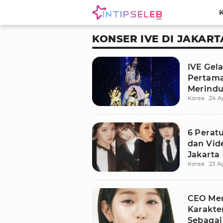
KONSER IVE DI JAKART
IVE Gela
Pertama
Merind
Korea
24 A
6 Perat
dan Vide
Jakarta
Korea
23 A
CEO Mer
Karakte
Sebagai