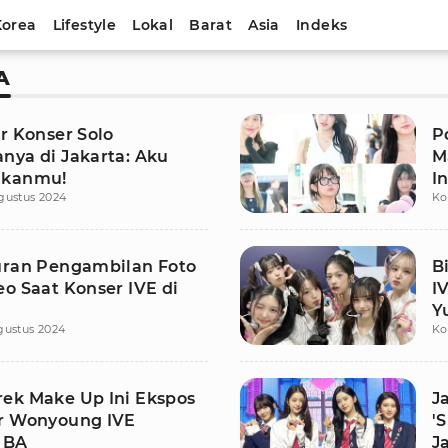
Korea
Lifestyle
Lokal
Barat
Asia
Indeks
A
r Konser Solo
P
nya di Jakarta: Aku
M
ukanmu!
I
gustus 2024
Ko
uran Pengambilan Foto
B
o Saat Konser IVE di
I
Y
gustus 2024
Ko
ek Make Up Ini Ekspos
J
r Wonyoung IVE
'
 BA
J