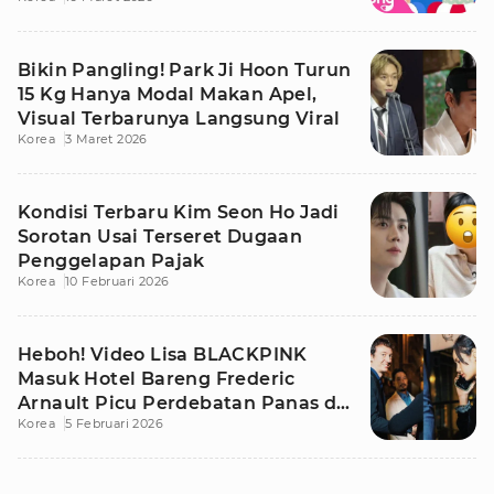
Bikin Pangling! Park Ji Hoon Turun
15 Kg Hanya Modal Makan Apel,
Visual Terbarunya Langsung Viral
Korea
3 Maret 2026
Kondisi Terbaru Kim Seon Ho Jadi
Sorotan Usai Terseret Dugaan
Penggelapan Pajak
Korea
10 Februari 2026
Heboh! Video Lisa BLACKPINK
Masuk Hotel Bareng Frederic
Arnault Picu Perdebatan Panas di
Korea
5 Februari 2026
Medsos