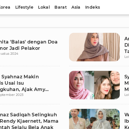
Korea
Lifestyle
Lokal
Barat
Asia
Indeks
A
ita 'Balas' dengan Doa
D
mor Jadi Pelakor
T
gustus 2024
Lo
n Syahnaz Makin
S
s Usai Isu
M
ngkuhan, Ajak Amy
M
eptember 2023
Lo
Umrah Bareng
hnaz Sadiqah Selingkuh
W
Rendy Kjaernett, Mama
I
tah Selalu Bela Anak
K