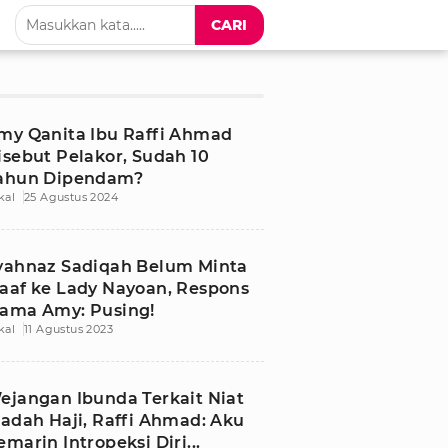
CARI
my Qanita Ibu Raffi Ahmad
isebut Pelakor, Sudah 10
ahun Dipendam?
kal
25 Agustus 2024
yahnaz Sadiqah Belum Minta
aaf ke Lady Nayoan, Respons
ama Amy: Pusing!
kal
11 Agustus 2023
ejangan Ibunda Terkait Niat
badah Haji, Raffi Ahmad: Aku
emarin Intropeksi Diri...