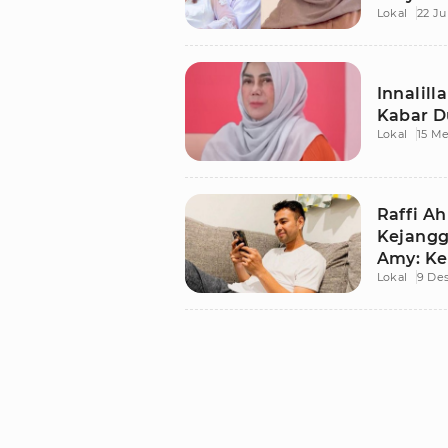
Lokal
22 Ju
Innalil
Kabar D
Lokal
15 Me
Raffi A
Kejangg
Amy: Ke
Lokal
9 De