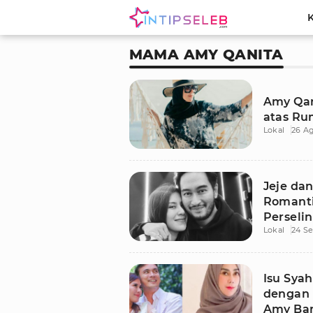
MAMA AMY QANITA
Amy Qan
atas Ru
Lokal
26 A
Jeje da
Romanti
Perseli
Lokal
24 S
Qanita 
Isu Sya
dengan 
Amy Ban