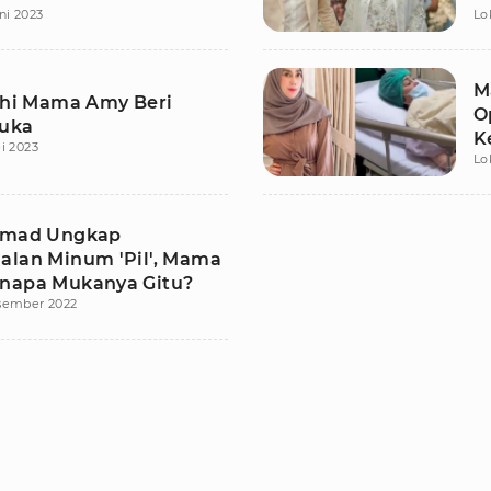
ni 2023
Lo
M
lahi Mama Amy Beri
O
uka
K
i 2023
Lo
hmad Ungkap
alan Minum 'Pil', Mama
napa Mukanya Gitu?
sember 2022