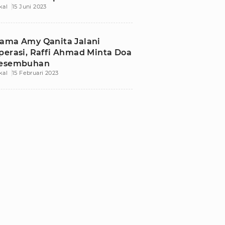
kal
15 Juni 2023
ama Amy Qanita Jalani
perasi, Raffi Ahmad Minta Doa
esembuhan
kal
15 Februari 2023