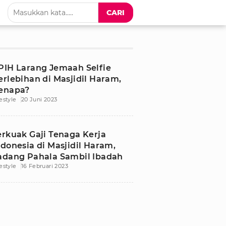
CARI
PIH Larang Jemaah Selfie
erlebihan di Masjidil Haram,
enapa?
festyle
20 Juni 2023
erkuak Gaji Tenaga Kerja
ndonesia di Masjidil Haram,
adang Pahala Sambil Ibadah
festyle
16 Februari 2023