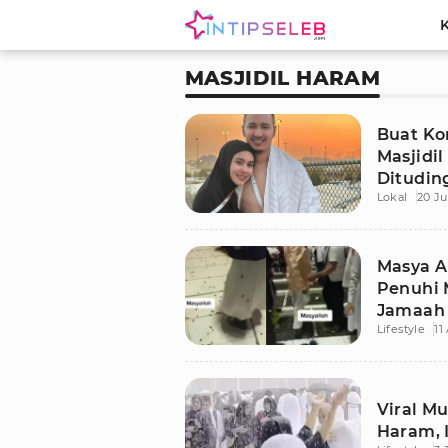
MASJIDIL HARAM
Buat Kon
Masjidil
Dituding
Lokal
20 Ju
Nagita
Masya A
Penuhi 
Jamaah
Lifestyle
11
Viral Mu
Haram, 