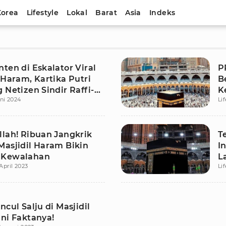
Korea
Lifestyle
Lokal
Barat
Asia
Indeks
ten di Eskalator Viral
P
 Haram, Kartika Putri
B
 Netizen Sindir Raffi-
K
ni 2024
Li
llah! Ribuan Jangkrik
T
Masjidil Haram Bikin
I
 Kewalahan
L
 April 2023
Li
ncul Salju di Masjidil
Ini Faktanya!