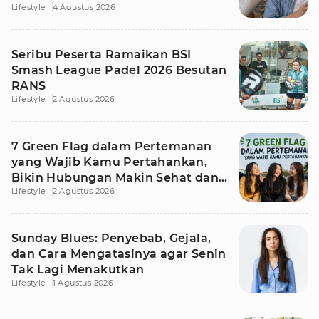
Lifestyle
4 Agustus 2026
Seribu Peserta Ramaikan BSI
Smash League Padel 2026 Besutan
RANS
Lifestyle
2 Agustus 2026
7 Green Flag dalam Pertemanan
yang Wajib Kamu Pertahankan,
Bikin Hubungan Makin Sehat dan
Lifestyle
2 Agustus 2026
Awet
Sunday Blues: Penyebab, Gejala,
dan Cara Mengatasinya agar Senin
Tak Lagi Menakutkan
Lifestyle
1 Agustus 2026