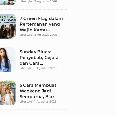
Lifestyle
2 Agustus 2026
Besutan RANS
7 Green Flag dalam
Pertemanan yang
Wajib Kamu
Lifestyle
2 Agustus 2026
Pertahankan, Bikin
Hubungan Makin
Sehat dan Awet
Sunday Blues:
Penyebab, Gejala,
dan Cara
Lifestyle
1 Agustus 2026
Mengatasinya agar
Senin Tak Lagi
Menakutkan
5 Cara Membuat
Weekend Jadi
Sempurna, Biar
Lifestyle
1 Agustus 2026
Pikiran Fresh dan
Senin Tetap
Semangat