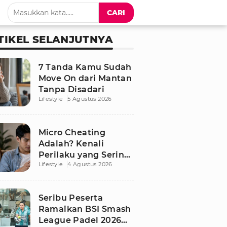
CARI
TIKEL SELANJUTNYA
7 Tanda Kamu Sudah
Move On dari Mantan
Tanpa Disadari
Lifestyle
5 Agustus 2026
Micro Cheating
Adalah? Kenali
Perilaku yang Sering
Lifestyle
4 Agustus 2026
Tak Disadari dalam
Hubungan
Seribu Peserta
Ramaikan BSI Smash
League Padel 2026