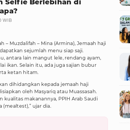
 Selfie Berlebihan di
napa?
30 WIB
ah – Muzdalifah – Mina (Armina), Jemaah haji
apatkan sejumlah menu siap saji.
 antara lain mangut lele, rendang ayam,
i ikan. Selain itu, ada juga sajian bubur
rta ketan hitam.
kan dihidangkan kepada jemaah haji
 disiapkan oleh Masyariq atau Muassasah.
n kualitas makanannya, PPIH Arab Saudi
mealtest),” ujar dia.