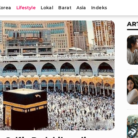
Korea
Lifestyle
Lokal
Barat
Asia
Indeks
AR
Foto : Pinterest