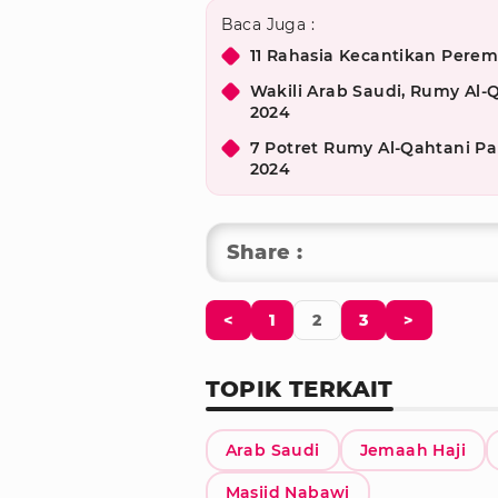
Baca Juga :
11 Rahasia Kecantikan Pere
Wakili Arab Saudi, Rumy Al-
2024
7 Potret Rumy Al-Qahtani Pak
2024
Share :
<
1
2
3
>
TOPIK TERKAIT
Arab Saudi
Jemaah Haji
Masjid Nabawi