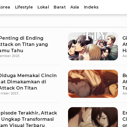
Korea
Lifestyle
Lokal
Barat
Asia
Indeks
 Penting di Ending
G
ttack on Titan yang
A
Kamu Tahu
H
vember 2023
As
Diduga Memakai Cincin
B
aat Dimakamkan di
A
Attack On Titan
T
ember 2023
As
L
pisode Terakhir, Attack
E
n Ungkap Transformasi
C
lam Visual Terbaru
o