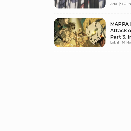
Asia
31 Okt
MAPPA R
Attack o
Part 3, 
Lokal
14 N