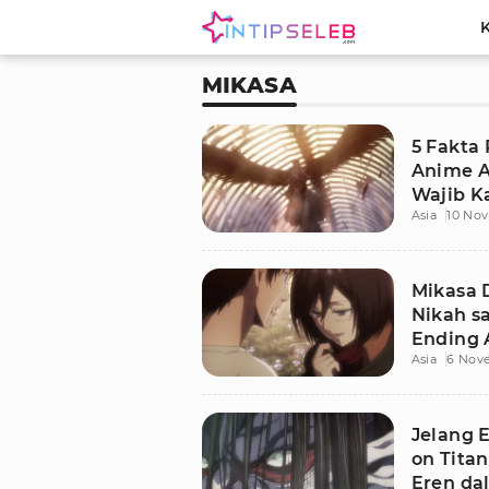
MIKASA
5 Fakta
Anime A
Wajib 
Asia
10 No
Mikasa 
Nikah s
Ending 
Asia
6 Nov
Jelang E
on Tita
Eren da