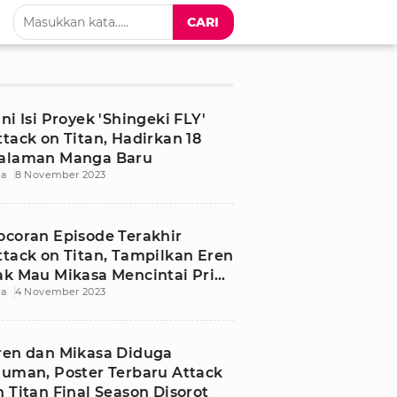
CARI
ini Isi Proyek 'Shingeki FLY'
ttack on Titan, Hadirkan 18
alaman Manga Baru
ia
8 November 2023
ocoran Episode Terakhir
ttack on Titan, Tampilkan Eren
ak Mau Mikasa Mencintai Pria
ia
4 November 2023
ain
ren dan Mikasa Diduga
iuman, Poster Terbaru Attack
n Titan Final Season Disorot