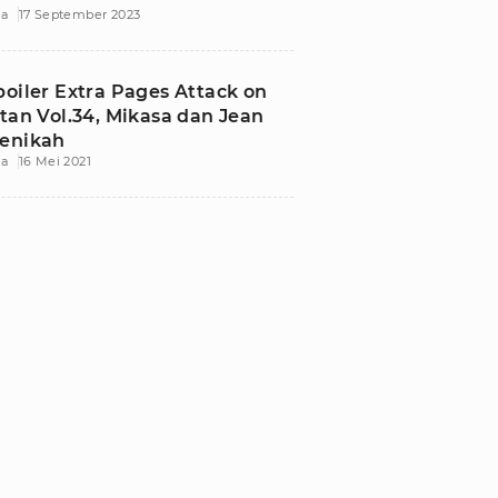
ia
17 September 2023
poiler Extra Pages Attack on
itan Vol.34, Mikasa dan Jean
enikah
ia
16 Mei 2021