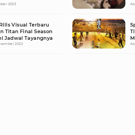
ober 2023
As
ilis Visual Terbaru
S
n Titan Final Season
T
Ini Jadwal Tayangnya
M
ovember 2022
As