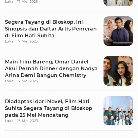
Lokal
17 Mei 2023
Pesantren
Segera Tayang di Bioskop, Ini
Sinopsis dan Daftar Artis Pemeran
di Film Hati Suhita
Lokal
17 Mei 2023
Main Film Bareng, Omar Daniel
Akui Pernah Dinner dengan Nadya
Arina Demi Bangun Chemistry
Lokal
17 Mei 2023
Diadaptasi dari Novel, Film Hati
Suhita Segera Tayang di Bioskop
pada 25 Mei Mendatang
Lokal
16 Mei 2023