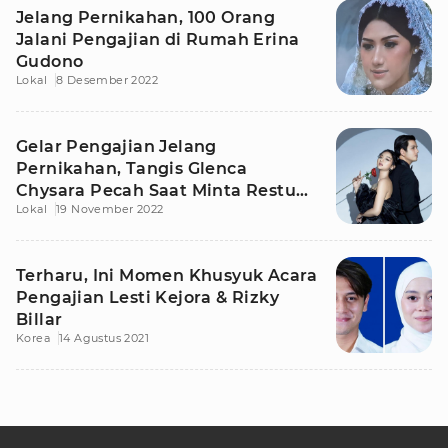
Jelang Pernikahan, 100 Orang
Jalani Pengajian di Rumah Erina
Gudono
Lokal
8 Desember 2022
Gelar Pengajian Jelang
Pernikahan, Tangis Glenca
Chysara Pecah Saat Minta Restu
Lokal
19 November 2022
ke Orang Tua
Terharu, Ini Momen Khusyuk Acara
Pengajian Lesti Kejora & Rizky
Billar
Korea
14 Agustus 2021