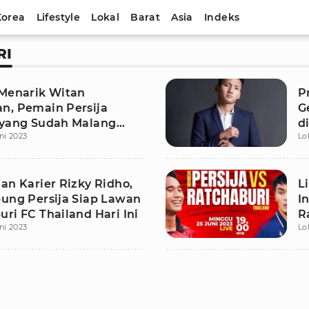
Korea
Lifestyle
Lokal
Barat
Asia
Indeks
RI
 Menarik Witan
P
n, Pemain Persija
G
 yang Sudah Malang
d
ni 2023
Lo
ng di Eropa
an Karier Rizky Ridho,
L
bung Persija Siap Lawan
I
ri FC Thailand Hari Ini
R
ni 2023
Lo
d