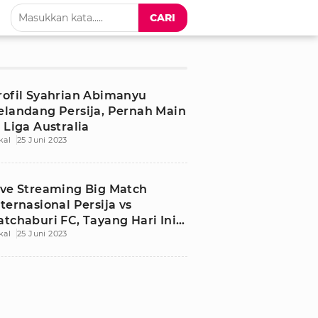
CARI
rofil Syahrian Abimanyu
elandang Persija, Pernah Main
i Liga Australia
kal
25 Juni 2023
ive Streaming Big Match
nternasional Persija vs
atchaburi FC, Tayang Hari Ini
kal
25 Juni 2023
i ANTV