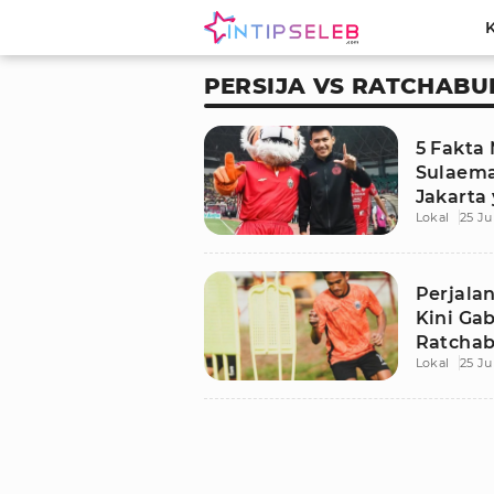
PERSIJA VS RATCHABU
5 Fakta
Sulaema
Jakarta
Lokal
25 Ju
Melinta
Perjalan
Kini Ga
Ratchabu
Lokal
25 Ju