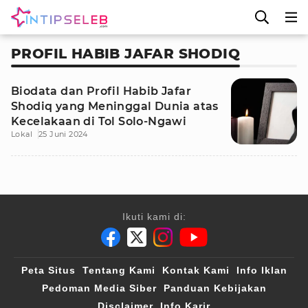
PROFIL HABIB JAFAR SHODIQ
Biodata dan Profil Habib Jafar
Shodiq yang Meninggal Dunia atas
Kecelakaan di Tol Solo-Ngawi
Lokal
25 Juni 2024
Ikuti kami di:
Peta Situs
Tentang Kami
Kontak Kami
Info Iklan
Pedoman Media Siber
Panduan Kebijakan
Disclaimer
Info Karir