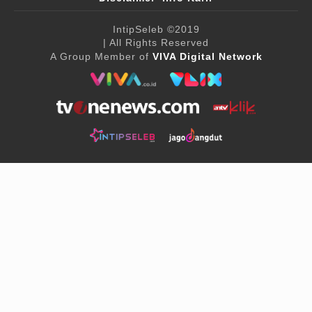
IntipSeleb
©2019
| All Rights Reserved
A Group Member of
VIVA Digital Network