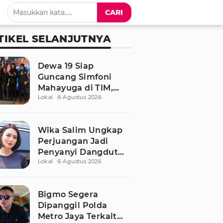
CARI
TIKEL SELANJUTNYA
Dewa 19 Siap
Guncang Simfoni
Mahayuga di TIM,
Lokal
6 Agustus 2026
Bawakan Lagu
Langka
Wika Salim Ungkap
Perjuangan Jadi
Penyanyi Dangdut
Lokal
6 Agustus 2026
Sejak SMP, Pernah
Dituduh PSK oleh
Tetangga
Bigmo Segera
Dipanggil Polda
Metro Jaya Terkait