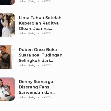
Lokal
6 Agustus 2026
Dugaan Libatkan
Anak Promosikan
Vape
Lima Tahun Setelah
Kepergian Raditya
Oloan, Joanna
Lokal
4 Agustus 2026
Alexandra Kembali
Menemukan Cinta
Ruben Onsu Buka
Suara soal Tudingan
Selingkuh dari
Lokal
4 Agustus 2026
Sarwendah
Denny Sumargo
Diserang Fans
Sarwendah dan
Lokal
4 Agustus 2026
Ruben Onsu Usai
Podcast Viral, Begini
Reaksinya