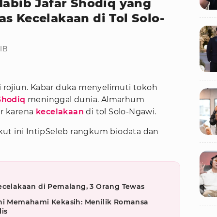
Habib Jafar Shodiq yang
s Kecelakaan di Tol Solo-
WIB
ahi rojiun. Kabar duka menyelimuti tokoh
Shodiq
meninggal dunia. Almarhum
r karena
kecelakaan
di tol Solo-Ngawi.
ut ini IntipSeleb rangkum biodata dan
Kecelakaan di Pemalang, 3 Orang Tewas
eni Memahami Kekasih: Menilik Romansa
is