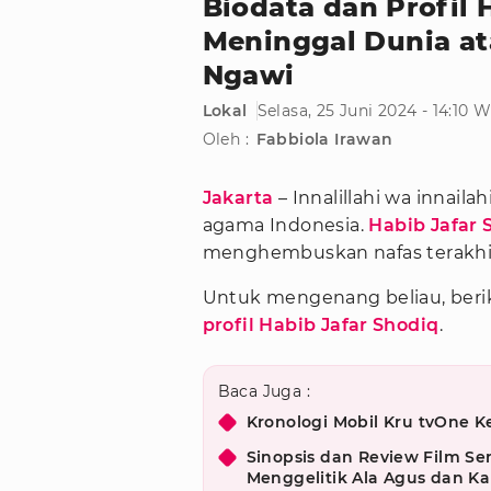
Biodata dan Profil 
Meninggal Dunia ata
Ngawi
Lokal
Selasa, 25 Juni 2024 - 14:10 
Oleh :
Fabbiola Irawan
Jakarta
– Innalillahi wa innail
agama Indonesia.
Habib Jafar 
menghembuskan nafas terakhi
Untuk mengenang beliau, berik
profil Habib Jafar Shodiq
.
Baca Juga :
Kronologi Mobil Kru tvOne 
Sinopsis dan Review Film S
Menggelitik Ala Agus dan Kal