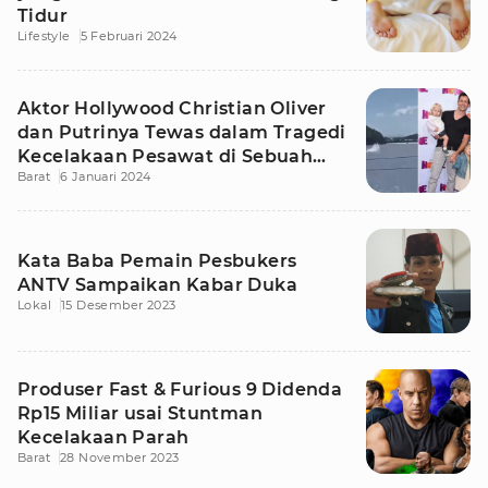
Tidur
Lifestyle
5 Februari 2024
Aktor Hollywood Christian Oliver
dan Putrinya Tewas dalam Tragedi
Kecelakaan Pesawat di Sebuah
Barat
6 Januari 2024
Pulau
Kata Baba Pemain Pesbukers
ANTV Sampaikan Kabar Duka
Lokal
15 Desember 2023
Produser Fast & Furious 9 Didenda
Rp15 Miliar usai Stuntman
Kecelakaan Parah
Barat
28 November 2023