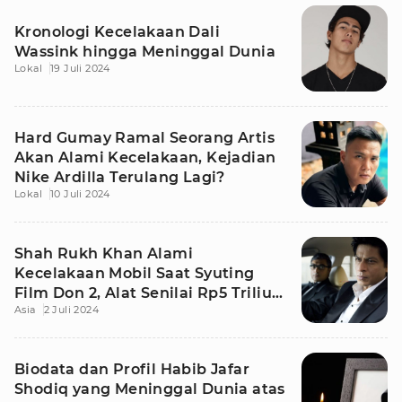
Kronologi Kecelakaan Dali
Wassink hingga Meninggal Dunia
Lokal
19 Juli 2024
Hard Gumay Ramal Seorang Artis
Akan Alami Kecelakaan, Kejadian
Nike Ardilla Terulang Lagi?
Lokal
10 Juli 2024
Shah Rukh Khan Alami
Kecelakaan Mobil Saat Syuting
Film Don 2, Alat Senilai Rp5 Triliun
Asia
2 Juli 2024
Rusak Berat
Biodata dan Profil Habib Jafar
Shodiq yang Meninggal Dunia atas