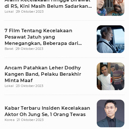
di RS, Kini Masih Belum Sadarkan
Lokal
29 Oktober 2023
Diri
7 Film Tentang Kecelakaan
Pesawat Jatuh yang
Menegangkan, Beberapa dari
Barat
29 Oktober 2023
Tragedi Kisah Nyata
Ancam Patahkan Leher Dodhy
Kangen Band, Pelaku Berakhir
Minta Maaf
Lokal
23 Oktober 2023
Kabar Terbaru Insiden Kecelakaan
Aktor Oh Jung Se, 1 Orang Tewas
Korea
21 Oktober 2023