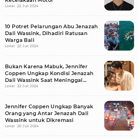
Kecelakaan Motor
Lokal
22 Juli 2024
10 Potret Pelarungan Abu Jenazah
Dali Wassink, Dihadiri Ratusan
Warga Bali
Lokal
22 Juli 2024
Bukan Karena Mabuk, Jennifer
Coppen Ungkap Kondisi Jenazah
Dali Wassink Saat Meninggal
Lokal
22 Juli 2024
Dunia
Jennifer Coppen Ungkap Banyak
Orang yang Antar Jenazah Dali
Wassink untuk Dikremasi
Lokal
20 Juli 2024