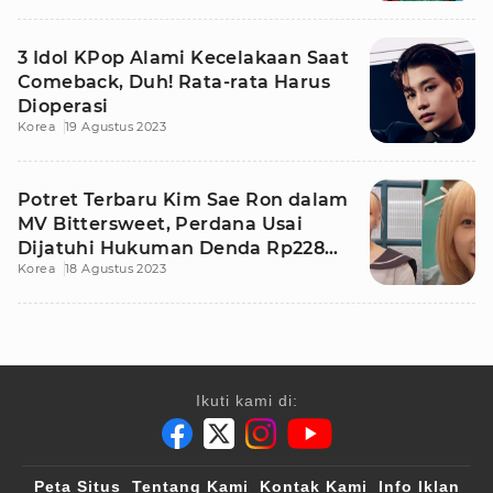
3 Idol KPop Alami Kecelakaan Saat
Comeback, Duh! Rata-rata Harus
Dioperasi
Korea
19 Agustus 2023
Potret Terbaru Kim Sae Ron dalam
MV Bittersweet, Perdana Usai
Dijatuhi Hukuman Denda Rp228
Korea
18 Agustus 2023
Juta
Ikuti kami di:
Peta Situs
Tentang Kami
Kontak Kami
Info Iklan