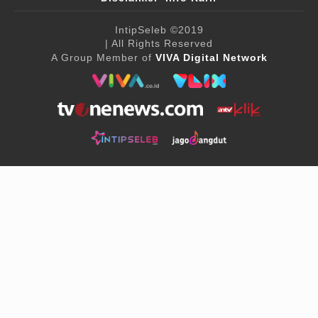
IntipSeleb
©2019
| All Rights Reserved
A Group Member of
VIVA Digital Network