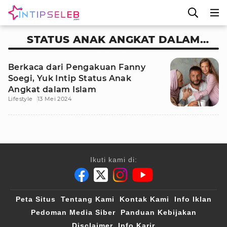
STATUS ANAK ANGKAT DALAM
ISLAM
Berkaca dari Pengakuan Fanny
Soegi, Yuk Intip Status Anak
Angkat dalam Islam
Lifestyle
13 Mei 2024
Ikuti kami di:
Peta Situs
Tentang Kami
Kontak Kami
Info Iklan
Pedoman Media Siber
Panduan Kebijakan
Disclaimer
Info Karir