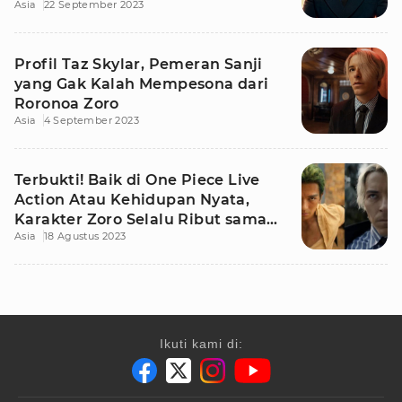
Asia
22 September 2023
Perdebatan
Profil Taz Skylar, Pemeran Sanji
yang Gak Kalah Mempesona dari
Roronoa Zoro
Asia
4 September 2023
Terbukti! Baik di One Piece Live
Action Atau Kehidupan Nyata,
Karakter Zoro Selalu Ribut sama
Asia
18 Agustus 2023
Sanji
Ikuti kami di: