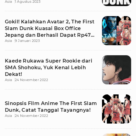
Asia
1 Agustus 2023
Gokil! Kalahkan Avatar 2, The First
Slam Dunk Kuasai Box Office
Jepang dan Berhasil Dapat Rp478
Asia
9 Januari 2023
M
Kaede Rukawa Super Rookie dari
SMA Shohoku, Yuk Kenal Lebih
Dekat!
Asia
24 November 2022
Sinopsis Film Anime The First Slam
Dunk, Catat Tanggal Tayangnya!
Asia
24 November 2022