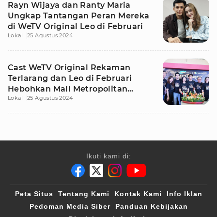
Rayn Wijaya dan Ranty Maria
Ungkap Tantangan Peran Mereka
di WeTV Original Leo di Februari
Lokal
25 Agustus 2024
Cast WeTV Original Rekaman
Terlarang dan Leo di Februari
Hebohkan Mall Metropolitan
Lokal
25 Agustus 2024
Bekasi
Ikuti kami di:
Peta Situs
Tentang Kami
Kontak Kami
Info Iklan
Pedoman Media Siber
Panduan Kebijakan