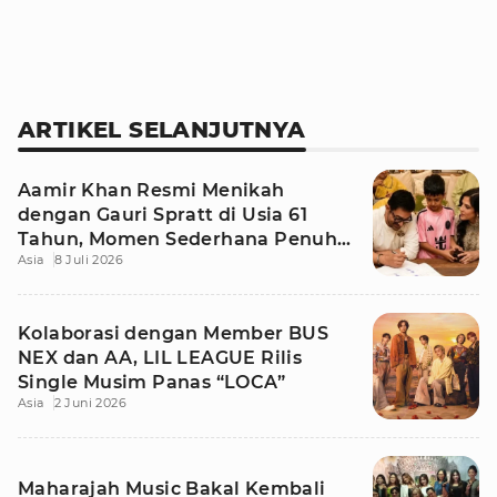
ARTIKEL SELANJUTNYA
Aamir Khan Resmi Menikah
dengan Gauri Spratt di Usia 61
Tahun, Momen Sederhana Penuh
Asia
8 Juli 2026
Kehangatan
Kolaborasi dengan Member BUS
NEX dan AA, LIL LEAGUE Rilis
Single Musim Panas “LOCA”
Asia
2 Juni 2026
Maharajah Music Bakal Kembali