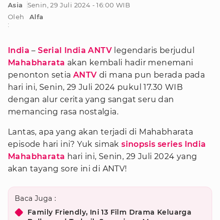
Asia
Senin, 29 Juli 2024 - 16:00 WIB
Oleh
Alfa
:
India
–
Serial India ANTV
legendaris berjudul
Mahabharata
akan kembali hadir menemani
penonton setia
ANTV
di mana pun berada pada
hari ini, Senin, 29 Juli 2024 pukul 17.30 WIB
dengan alur cerita yang sangat seru dan
memancing rasa nostalgia.
Lantas, apa yang akan terjadi di Mahabharata
episode hari ini? Yuk simak
sinopsis series India
Mahabharata
hari ini, Senin, 29 Juli 2024 yang
akan tayang sore ini di ANTV!
Baca Juga :
Family Friendly, Ini 13 Film Drama Keluarga