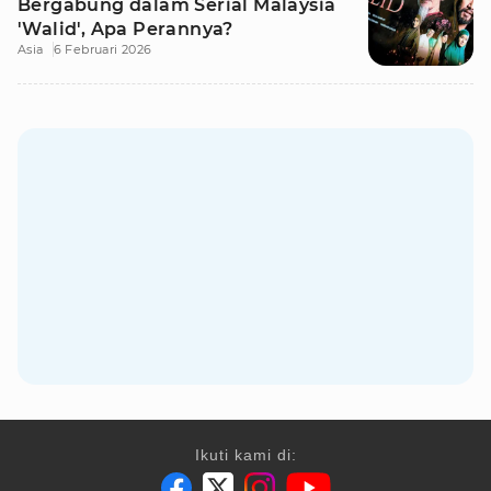
Bergabung dalam Serial Malaysia
'Walid', Apa Perannya?
Asia
6 Februari 2026
Ikuti kami di: