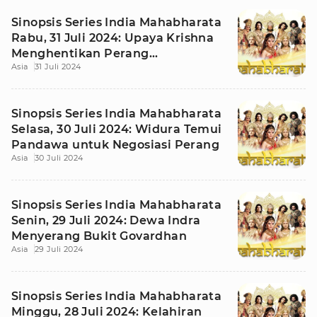
Sinopsis Series India Mahabharata
Rabu, 31 Juli 2024: Upaya Krishna
Menghentikan Perang
Asia
31 Juli 2024
Hastinapura
Sinopsis Series India Mahabharata
Selasa, 30 Juli 2024: Widura Temui
Pandawa untuk Negosiasi Perang
Asia
30 Juli 2024
Sinopsis Series India Mahabharata
Senin, 29 Juli 2024: Dewa Indra
Menyerang Bukit Govardhan
Asia
29 Juli 2024
Sinopsis Series India Mahabharata
Minggu, 28 Juli 2024: Kelahiran