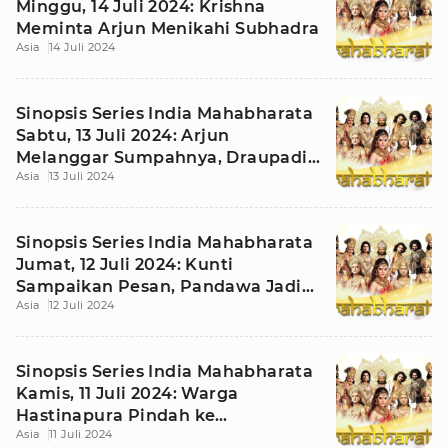
Minggu, 14 Juli 2024: Krishna
Meminta Arjun Menikahi Subhadra
Asia
14 Juli 2024
Sinopsis Series India Mahabharata
Sabtu, 13 Juli 2024: Arjun
Melanggar Sumpahnya, Draupadi
Asia
13 Juli 2024
Depresi
Sinopsis Series India Mahabharata
Jumat, 12 Juli 2024: Kunti
Sampaikan Pesan, Pandawa Jadi
Asia
12 Juli 2024
Panik
Sinopsis Series India Mahabharata
Kamis, 11 Juli 2024: Warga
Hastinapura Pindah ke
Asia
11 Juli 2024
Indraprastha