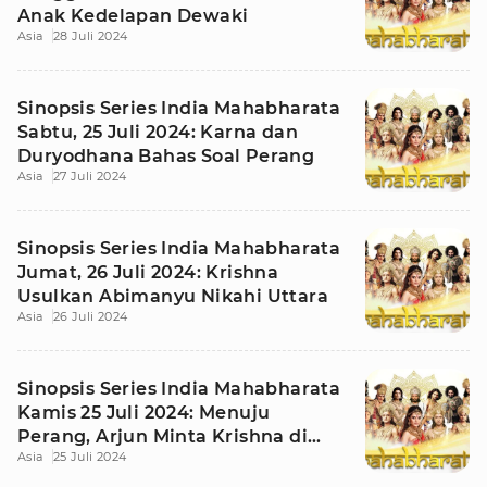
Anak Kedelapan Dewaki
Asia
28 Juli 2024
Sinopsis Series India Mahabharata
Sabtu, 25 Juli 2024: Karna dan
Duryodhana Bahas Soal Perang
Asia
27 Juli 2024
Sinopsis Series India Mahabharata
Jumat, 26 Juli 2024: Krishna
Usulkan Abimanyu Nikahi Uttara
Asia
26 Juli 2024
Sinopsis Series India Mahabharata
Kamis 25 Juli 2024: Menuju
Perang, Arjun Minta Krishna di
Asia
25 Juli 2024
Pihaknya