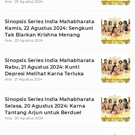
Asia
23 Agustus 2024
Sinopsis Series India Mahabharata
Kamis, 22 Agustus 2024: Sengkuni
Tak Biarkan Krishna Menang
Asia
22 Agustus 2024
Sinopsis Series India Mahabharata
Rabu, 21 Agustus 2024: Kunti
Depresi Melihat Karna Terluka
Asia
21 Agustus 2024
Sinopsis Series India Mahabharata
Selasa, 20 Agustus 2024: Karna
Tantang Arjun untuk Berduel
Asia
20 Agustus 2024