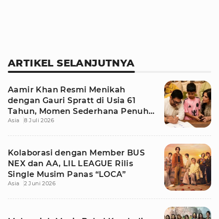
ARTIKEL SELANJUTNYA
Aamir Khan Resmi Menikah
dengan Gauri Spratt di Usia 61
Tahun, Momen Sederhana Penuh
Asia
8 Juli 2026
Kehangatan
Kolaborasi dengan Member BUS
NEX dan AA, LIL LEAGUE Rilis
Single Musim Panas “LOCA”
Asia
2 Juni 2026