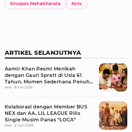
Sinopsis Mahabharata
Antv
ARTIKEL SELANJUTNYA
Aamir Khan Resmi Menikah
dengan Gauri Spratt di Usia 61
Tahun, Momen Sederhana Penuh
Asia
8 Juli 2026
Kehangatan
Kolaborasi dengan Member BUS
NEX dan AA, LIL LEAGUE Rilis
Single Musim Panas “LOCA”
Asia
2 Juni 2026