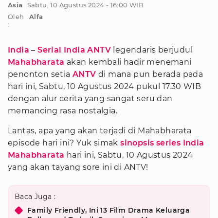
Asia
Sabtu, 10 Agustus 2024 - 16:00 WIB
Oleh
Alfa
:
India
–
Serial India ANTV
legendaris berjudul
Mahabharata
akan kembali hadir menemani
penonton setia
ANTV
di mana pun berada pada
hari ini, Sabtu, 10 Agustus 2024 pukul 17.30 WIB
dengan alur cerita yang sangat seru dan
memancing rasa nostalgia.
Lantas, apa yang akan terjadi di Mahabharata
episode hari ini? Yuk simak
sinopsis series India
Mahabharata
hari ini, Sabtu, 10 Agustus 2024
yang akan tayang sore ini di ANTV!
Baca Juga :
Family Friendly, Ini 13 Film Drama Keluarga