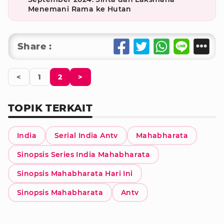
Menemani Rama ke Hutan
Share :
<
1
2
>
TOPIK TERKAIT
India
Serial India Antv
Mahabharata
Sinopsis Series India Mahabharata
Sinopsis Mahabharata Hari Ini
Sinopsis Mahabharata
Antv