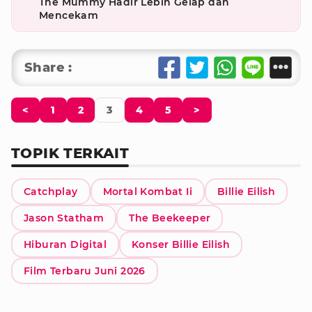
The Mummy Hadir Lebih Gelap dan
Mencekam
Share :
<
1
2
3
4
5
>
TOPIK TERKAIT
Catchplay
Mortal Kombat Ii
Billie Eilish
Jason Statham
The Beekeeper
Hiburan Digital
Konser Billie Eilish
Film Terbaru Juni 2026