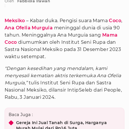
Oleh
Fabbiola Irawan
:
Meksiko
– Kabar duka. Pengisi suara Mama
Coco
,
Ana Ofelia Murguia
meninggal dunia di usia 90
tahun. Meninggalnya Ana Murguia sang
Mama
Coco
diumumkan oleh Institut Seni Rupa dan
Sastra Nasional Meksiko pada 31 Desember 2023
waktu setempat.
"Dengan kesedihan yang mendalam, kami
menyesali kematian aktris terkemuka Ana Ofelia
Murguía,”
tulis Institut Seni Rupa dan Sastra
Nasional Meksiko, dilansir IntipSeleb dari People,
Rabu, 3 Januari 2024.
Baca Juga :
Gereja Ini Jual Tanah di Surga, Harganya
Murah Mulai dari Rp1,6 Juta