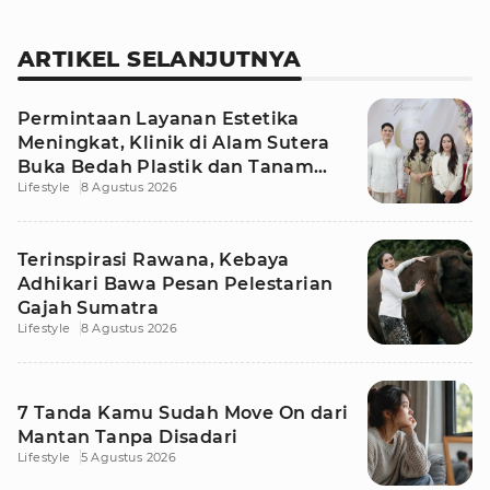
ARTIKEL SELANJUTNYA
Permintaan Layanan Estetika
Meningkat, Klinik di Alam Sutera
Buka Bedah Plastik dan Tanam
Lifestyle
8 Agustus 2026
Rambut
Terinspirasi Rawana, Kebaya
Adhikari Bawa Pesan Pelestarian
Gajah Sumatra
Lifestyle
8 Agustus 2026
7 Tanda Kamu Sudah Move On dari
Mantan Tanpa Disadari
Lifestyle
5 Agustus 2026