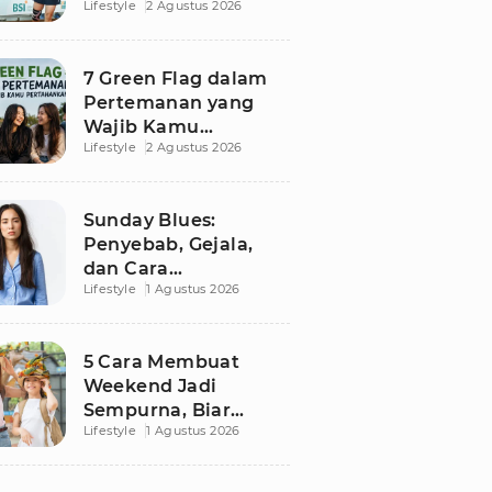
Lifestyle
2 Agustus 2026
Besutan RANS
7 Green Flag dalam
Pertemanan yang
Wajib Kamu
Lifestyle
2 Agustus 2026
Pertahankan, Bikin
Hubungan Makin
Sehat dan Awet
Sunday Blues:
Penyebab, Gejala,
dan Cara
Lifestyle
1 Agustus 2026
Mengatasinya agar
Senin Tak Lagi
Menakutkan
5 Cara Membuat
Weekend Jadi
Sempurna, Biar
Lifestyle
1 Agustus 2026
Pikiran Fresh dan
Senin Tetap
Semangat