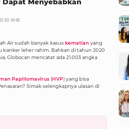
VP Dapat Menyebabkan
21:30 WIB
nah Air sudah banyak kasus
kematian
yang
u kanker leher rahim. Bahkan di tahun 2020
nia, Globocan mencatat ada 21.003 angka
man Papillomavirus
(
HVP
) yang bisa
Penasaran? Simak selengkapnya ulasan di