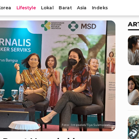
Korea
Lifestyle
Lokal
Barat
Asia
Indeks
AR
Foto : Intipseleb/Tiya Sukmawati