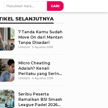
CARI
TIKEL SELANJUTNYA
7 Tanda Kamu Sudah
Move On dari Mantan
Tanpa Disadari
Lifestyle
5 Agustus 2026
Micro Cheating
Adalah? Kenali
Perilaku yang Sering
Lifestyle
4 Agustus 2026
Tak Disadari dalam
Hubungan
Seribu Peserta
Ramaikan BSI Smash
League Padel 2026