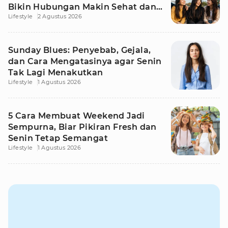
Bikin Hubungan Makin Sehat dan
Lifestyle
2 Agustus 2026
Awet
Sunday Blues: Penyebab, Gejala,
dan Cara Mengatasinya agar Senin
Tak Lagi Menakutkan
Lifestyle
1 Agustus 2026
5 Cara Membuat Weekend Jadi
Sempurna, Biar Pikiran Fresh dan
Senin Tetap Semangat
Lifestyle
1 Agustus 2026