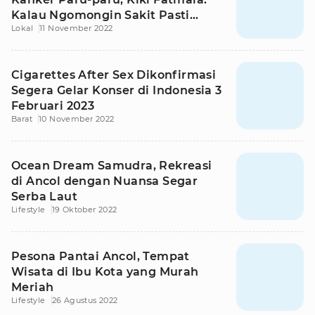
Kalau Ngomongin Sakit Pasti
Lokal
11 November 2022
Nangis
Cigarettes After Sex Dikonfirmasi
Segera Gelar Konser di Indonesia 3
Februari 2023
Barat
10 November 2022
Ocean Dream Samudra, Rekreasi
di Ancol dengan Nuansa Segar
Serba Laut
Lifestyle
19 Oktober 2022
Pesona Pantai Ancol, Tempat
Wisata di Ibu Kota yang Murah
Meriah
Lifestyle
26 Agustus 2022