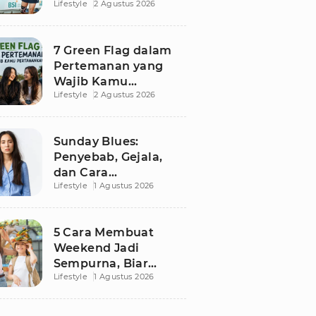
Lifestyle
2 Agustus 2026
Besutan RANS
7 Green Flag dalam
Pertemanan yang
Wajib Kamu
Lifestyle
2 Agustus 2026
Pertahankan, Bikin
Hubungan Makin
Sehat dan Awet
Sunday Blues:
Penyebab, Gejala,
dan Cara
Lifestyle
1 Agustus 2026
Mengatasinya agar
Senin Tak Lagi
Menakutkan
5 Cara Membuat
Weekend Jadi
Sempurna, Biar
Lifestyle
1 Agustus 2026
Pikiran Fresh dan
Senin Tetap
Semangat