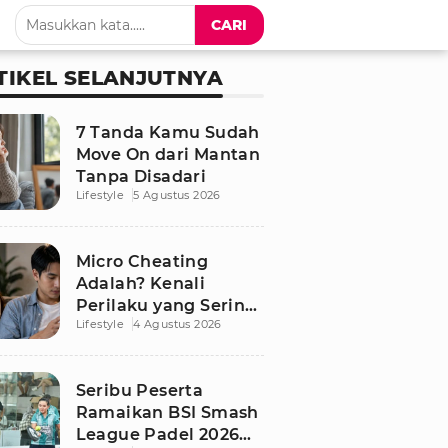
CARI
TIKEL SELANJUTNYA
7 Tanda Kamu Sudah
Move On dari Mantan
Tanpa Disadari
Lifestyle
5 Agustus 2026
Micro Cheating
Adalah? Kenali
Perilaku yang Sering
Lifestyle
4 Agustus 2026
Tak Disadari dalam
Hubungan
Seribu Peserta
Ramaikan BSI Smash
League Padel 2026