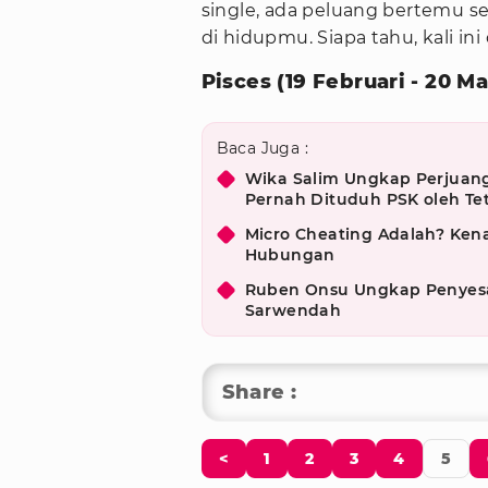
single, ada peluang bertemu se
di hidupmu. Siapa tahu, kali ini
Pisces (19 Februari - 20 Ma
Baca Juga :
Wika Salim Ungkap Perjuang
Pernah Dituduh PSK oleh T
Micro Cheating Adalah? Kena
Hubungan
Ruben Onsu Ungkap Penyesal
Sarwendah
Share :
<
1
2
3
4
5