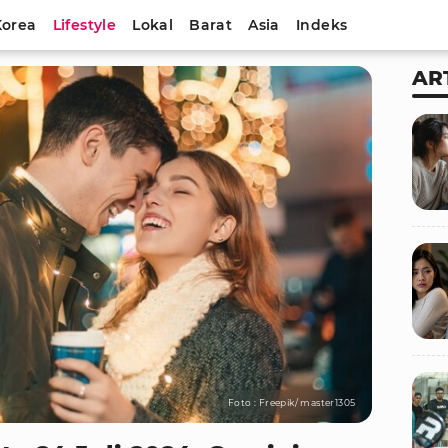
Korea
Lifestyle
Lokal
Barat
Asia
Indeks
AR
Foto : Freepik/ master1305