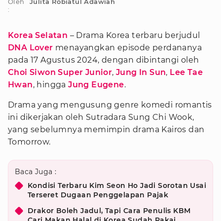
Oleh
Julita Robiatul Adawiah
:
Korea Selatan
– Drama Korea terbaru berjudul
DNA Lover
menayangkan episode perdananya
pada 17 Agustus 2024, dengan dibintangi oleh
Choi Siwon
Super Junior
,
Jung In Sun
,
Lee Tae
Hwan
, hingga
Jung Eugene
.
Drama yang mengusung genre komedi romantis
ini dikerjakan oleh Sutradara Sung Chi Wook,
yang sebelumnya memimpin drama Kairos dan
Tomorrow.
Baca Juga :
Kondisi Terbaru Kim Seon Ho Jadi Sorotan Usai
Terseret Dugaan Penggelapan Pajak
Drakor Boleh Jadul, Tapi Cara Penulis KBM
Cari Makan Halal di Korea Sudah Pakai