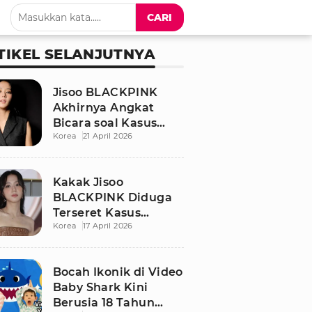
CARI
TIKEL SELANJUTNYA
Jisoo BLACKPINK
Akhirnya Angkat
Bicara soal Kasus
Korea
21 April 2026
Dugaan Pelecehan
Seksual Sang Kakak
Kakak Jisoo
BLACKPINK Diduga
Terseret Kasus
Korea
17 April 2026
Pelecehan Seksual,
Nama Sang Idol Jadi
Sorotan
Bocah Ikonik di Video
Baby Shark Kini
Berusia 18 Tahun