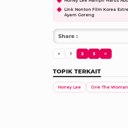
Honey Lee Hampir Harus Abo
Link Nonton Film Korea Extr
Ayam Goreng
Share :
<
1
2
3
>
TOPIK TERKAIT
Honey Lee
One The Woma