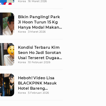
Korea
16 Maret 2026
Bikin Publik
Pangling
Bikin Pangling! Park
Ji Hoon Turun 15 Kg
Hanya Modal Makan
Korea
3 Maret 2026
Apel, Visual
Terbarunya
Langsung Viral
Kondisi Terbaru Kim
Seon Ho Jadi Sorotan
Usai Terseret Dugaan
Korea
10 Februari 2026
Penggelapan Pajak
Heboh! Video Lisa
BLACKPINK Masuk
Hotel Bareng
Korea
5 Februari 2026
Frederic Arnault Picu
Perdebatan Panas di
Medsos