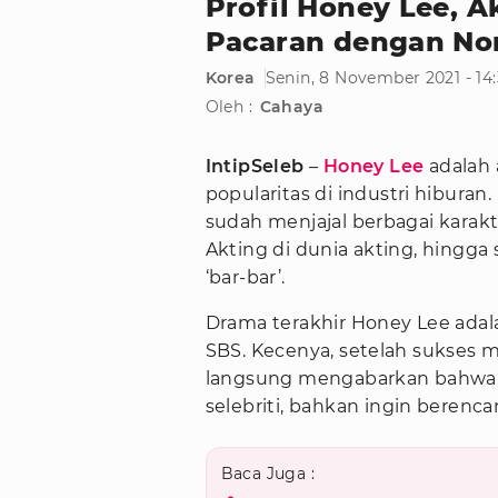
Profil Honey Lee, A
Pacaran dengan No
Korea
Senin, 8 November 2021 - 14
Oleh :
Cahaya
IntipSeleb
–
Honey Lee
adalah 
popularitas di industri hiburan
sudah menjajal berbagai karakt
Akting di dunia akting, hingga 
‘bar-bar’.
Drama terakhir Honey Lee ada
SBS. Kecenya, setelah sukses
langsung mengabarkan bahwa 
selebriti, bahkan ingin berenc
Baca Juga :