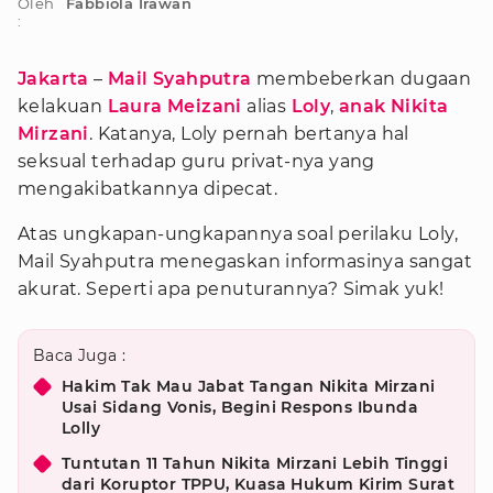
Oleh
Fabbiola Irawan
:
Jakarta
–
Mail Syahputra
membeberkan dugaan
kelakuan
Laura Meizani
alias
Loly
,
anak Nikita
Mirzani
. Katanya, Loly pernah bertanya hal
seksual terhadap guru privat-nya yang
mengakibatkannya dipecat.
Atas ungkapan-ungkapannya soal perilaku Loly,
Mail Syahputra menegaskan informasinya sangat
akurat. Seperti apa penuturannya? Simak yuk!
Baca Juga :
Hakim Tak Mau Jabat Tangan Nikita Mirzani
Usai Sidang Vonis, Begini Respons Ibunda
Lolly
Tuntutan 11 Tahun Nikita Mirzani Lebih Tinggi
dari Koruptor TPPU, Kuasa Hukum Kirim Surat