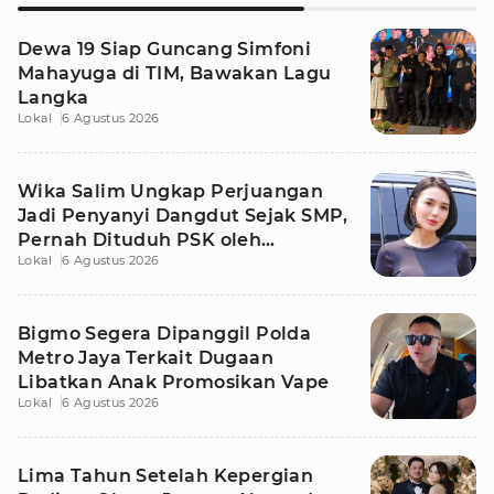
Dewa 19 Siap Guncang Simfoni
Mahayuga di TIM, Bawakan Lagu
Langka
Lokal
6 Agustus 2026
Wika Salim Ungkap Perjuangan
Jadi Penyanyi Dangdut Sejak SMP,
Pernah Dituduh PSK oleh
Lokal
6 Agustus 2026
Tetangga
Bigmo Segera Dipanggil Polda
Metro Jaya Terkait Dugaan
Libatkan Anak Promosikan Vape
Lokal
6 Agustus 2026
Lima Tahun Setelah Kepergian