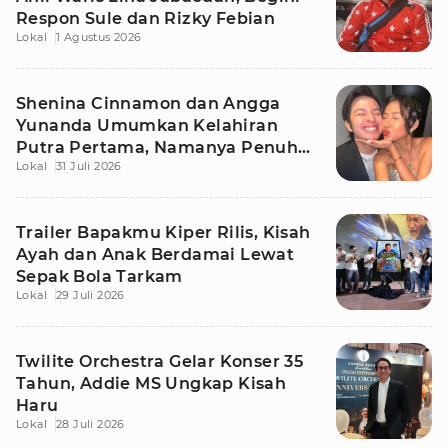
Respon Sule dan Rizky Febian
Lokal
1 Agustus 2026
Shenina Cinnamon dan Angga
Yunanda Umumkan Kelahiran
Putra Pertama, Namanya Penuh
Lokal
31 Juli 2026
Makna
Trailer Bapakmu Kiper Rilis, Kisah
Ayah dan Anak Berdamai Lewat
Sepak Bola Tarkam
Lokal
29 Juli 2026
Twilite Orchestra Gelar Konser 35
Tahun, Addie MS Ungkap Kisah
Haru
Lokal
28 Juli 2026