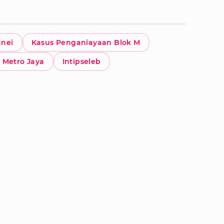
unei
Kasus Penganiayaan Blok M
 Metro Jaya
Intipseleb