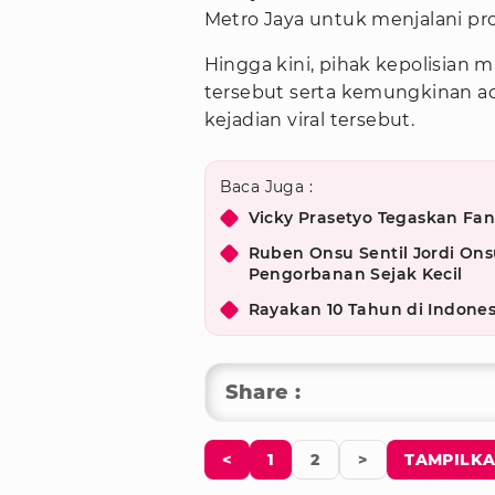
Metro Jaya untuk menjalani pros
Hingga kini, pihak kepolisian 
tersebut serta kemungkinan ada
kejadian viral tersebut.
Baca Juga :
Vicky Prasetyo Tegaskan Fang
Ruben Onsu Sentil Jordi On
Pengorbanan Sejak Kecil
Rayakan 10 Tahun di Indone
Share :
<
1
2
>
TAMPILKA