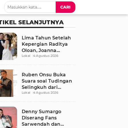
CARI
TIKEL SELANJUTNYA
Lima Tahun Setelah
Kepergian Raditya
Oloan, Joanna
Lokal
4 Agustus 2026
Alexandra Kembali
Menemukan Cinta
Ruben Onsu Buka
Suara soal Tudingan
Selingkuh dari
Lokal
4 Agustus 2026
Sarwendah
Denny Sumargo
Diserang Fans
Sarwendah dan