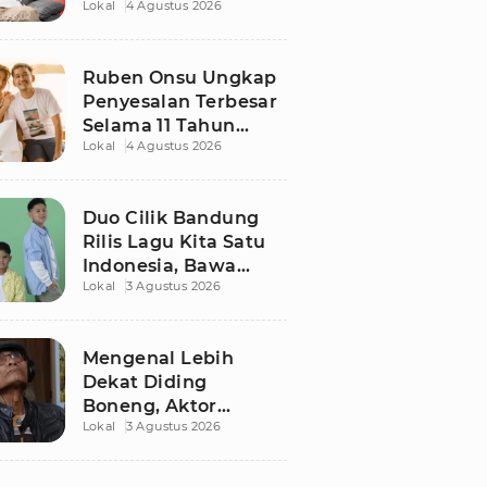
Lokal
4 Agustus 2026
Ruben Onsu Usai
Podcast Viral, Begini
Reaksinya
Ruben Onsu Ungkap
Penyesalan Terbesar
Selama 11 Tahun
Lokal
4 Agustus 2026
Nikahi Sarwendah
Duo Cilik Bandung
Rilis Lagu Kita Satu
Indonesia, Bawa
Lokal
3 Agustus 2026
Pesan Persatuan
Jelang HUT RI ke-81
Mengenal Lebih
Dekat Diding
Boneng, Aktor
Lokal
3 Agustus 2026
Legendaris yang
Hidup Sederhana
Sebelum Wafat