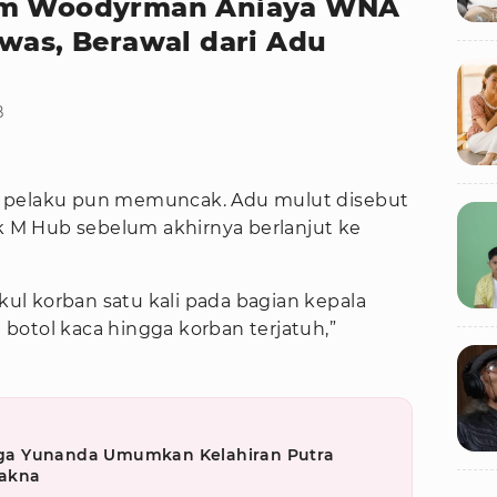
ram Woodyrman Aniaya WNA
ewas, Berawal dari Adu
B
n pelaku pun memuncak. Adu mulut disebut
ok M Hub sebelum akhirnya berlanjut ke
l korban satu kali pada bagian kepala
botol kaca hingga korban terjatuh,”
ga Yunanda Umumkan Kelahiran Putra
akna