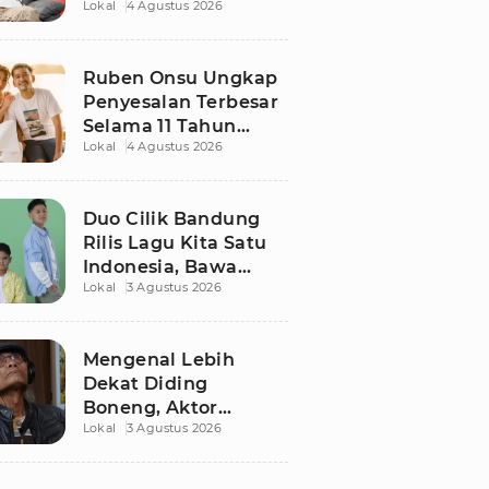
Lokal
4 Agustus 2026
Ruben Onsu Usai
Podcast Viral, Begini
Reaksinya
Ruben Onsu Ungkap
Penyesalan Terbesar
Selama 11 Tahun
Lokal
4 Agustus 2026
Nikahi Sarwendah
Duo Cilik Bandung
Rilis Lagu Kita Satu
Indonesia, Bawa
Lokal
3 Agustus 2026
Pesan Persatuan
Jelang HUT RI ke-81
Mengenal Lebih
Dekat Diding
Boneng, Aktor
Lokal
3 Agustus 2026
Legendaris yang
Hidup Sederhana
Sebelum Wafat