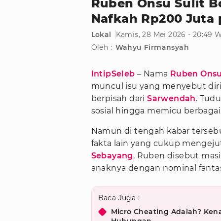
Ruben Onsu Sulit B
Nafkah Rp200 Juta 
Lokal
Kamis, 28 Mei 2026 - 20:49 
Oleh :
Wahyu Firmansyah
IntipSeleb
– Nama
Ruben Ons
muncul isu yang menyebut diri
berpisah dari
Sarwendah
. Tud
sosial hingga memicu berbagai
Namun di tengah kabar terseb
fakta lain yang cukup mengej
Sebayang
, Ruben disebut mas
anaknya dengan nominal fantast
Baca Juga :
Micro Cheating Adalah? Kena