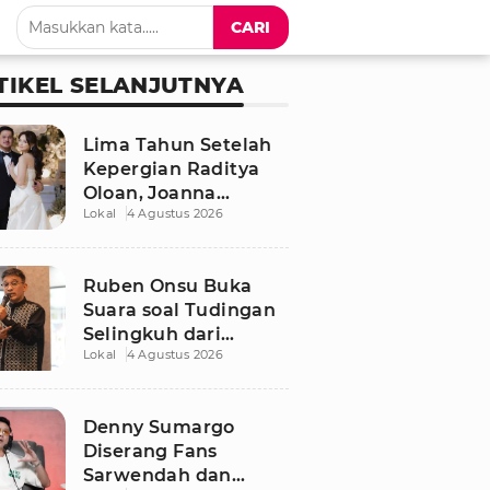
CARI
TIKEL SELANJUTNYA
Lima Tahun Setelah
Kepergian Raditya
Oloan, Joanna
Lokal
4 Agustus 2026
Alexandra Kembali
Menemukan Cinta
Ruben Onsu Buka
Suara soal Tudingan
Selingkuh dari
Lokal
4 Agustus 2026
Sarwendah
Denny Sumargo
Diserang Fans
Sarwendah dan