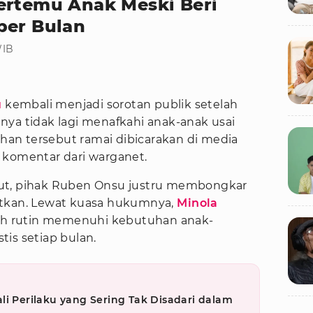
ertemu Anak Meski Beri
per Bulan
WIB
u
kembali menjadi sorotan publik setelah
nya tidak lagi menafkahi anak-anak usai
uhan tersebut ramai dibicarakan di media
 komentar dari warganet.
ut, pihak Ruben Onsu justru membongkar
utkan. Lewat kuasa hukumnya,
Minola
ih rutin memenuhi kebutuhan anak-
is setiap bulan.
li Perilaku yang Sering Tak Disadari dalam