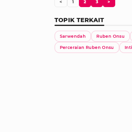
<
1
2
3
>
TOPIK TERKAIT
Sarwendah
Ruben Onsu
Perceraian Ruben Onsu
Int