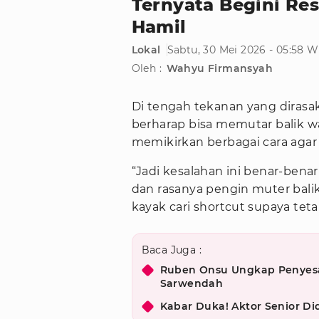
Ternyata Begini Res
Hamil
Lokal
Sabtu, 30 Mei 2026 - 05:58 
Oleh :
Wahyu Firmansyah
Di tengah tekanan yang dirasa
berharap bisa memutar balik 
memikirkan berbagai cara agar 
“Jadi kesalahan ini benar-bena
dan rasanya pengin muter balik
kayak cari shortcut supaya teta
Baca Juga :
Ruben Onsu Ungkap Penyesal
Sarwendah
Kabar Duka! Aktor Senior D