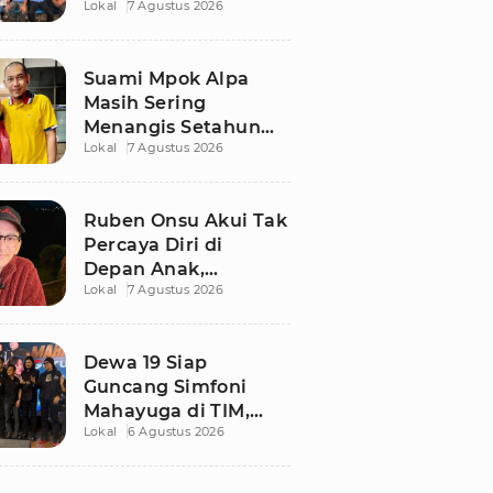
Lokal
7 Agustus 2026
Ngaku Keluar dari
Zona Nyaman
Suami Mpok Alpa
Masih Sering
Menangis Setahun
Lokal
7 Agustus 2026
Setelah Kepergian
Sang Istri
Ruben Onsu Akui Tak
Percaya Diri di
Depan Anak,
Lokal
7 Agustus 2026
Singgung Polemik
dengan Sarwendah
Dewa 19 Siap
Guncang Simfoni
Mahayuga di TIM,
Lokal
6 Agustus 2026
Bawakan Lagu
Langka