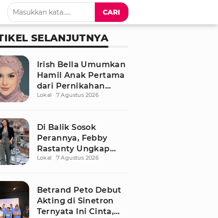
CARI
TIKEL SELANJUTNYA
Irish Bella Umumkan
Hamil Anak Pertama
dari Pernikahan
Lokal
7 Agustus 2026
dengan Haldy Sabri
Di Balik Sosok
Perannya, Febby
Rastanty Ungkap
Lokal
7 Agustus 2026
Luka Masa Kecil yang
Kelam
Betrand Peto Debut
Akting di Sinetron
Ternyata Ini Cinta,