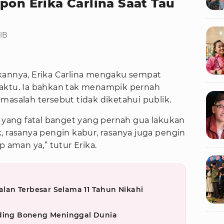
pon Erika Carlina Saat Tau
WIB
kannya, Erika Carlina mengaku sempat
waktu. Ia bahkan tak menampik pernah
masalah tersebut tidak diketahui publik.
r yang fatal banget yang pernah gua lakukan
, rasanya pengin kabur, rasanya juga pengin
p aman ya,” tutur Erika.
an Terbesar Selama 11 Tahun Nikahi
iding Boneng Meninggal Dunia