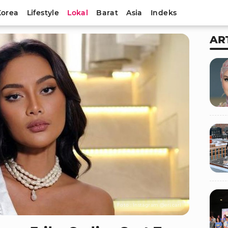
Korea
Lifestyle
Lokal
Barat
Asia
Indeks
AR
Foto : Instagram @eri.carl