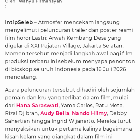
Oleh
Wahyu Firmansyah
:
IntipSeleb
– Atmosfer mencekam langsung
menyelimuti peluncuran trailer dan poster resmi
film horor Lastri: Arwah Kembang Desa yang
digelar di XXI Pejaten Village, Jakarta Selatan.
Momen tersebut menjadi langkah awal bagi film
produksi terbaru ini sebelum menyapa penonton
di bioskop seluruh Indonesia pada 16 Juli 2026
mendatang.
Acara peluncuran tersebut dihadiri oleh sejumlah
pemain dan kru yang terlibat dalam film, mulai
dari
Hana Saraswati
, Yama Carlos, Ratu Meta,
Rizal Djibran,
Audy Bella
,
Nando Hilmy
, Debby
Sahertian hingga Ingrid Wijanarto. Mereka turut
menyaksikan untuk pertama kalinya bagaimana
kisah kelam yang diangkat dalam film ini