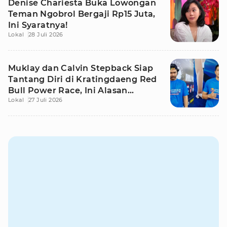
Denise Chariesta Buka Lowongan
Teman Ngobrol Bergaji Rp15 Juta,
Ini Syaratnya!
Lokal
28 Juli 2026
Muklay dan Calvin Stepback Siap
Tantang Diri di Kratingdaeng Red
Bull Power Race, Ini Alasan
Lokal
27 Juli 2026
Mereka!