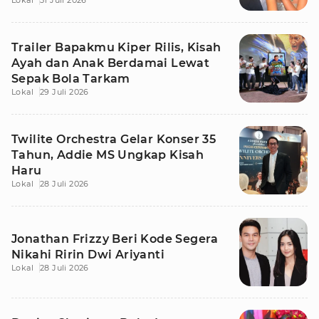
Lokal
31 Juli 2026
Makna
Trailer Bapakmu Kiper Rilis, Kisah
Ayah dan Anak Berdamai Lewat
Sepak Bola Tarkam
Lokal
29 Juli 2026
Twilite Orchestra Gelar Konser 35
Tahun, Addie MS Ungkap Kisah
Haru
Lokal
28 Juli 2026
Jonathan Frizzy Beri Kode Segera
Nikahi Ririn Dwi Ariyanti
Lokal
28 Juli 2026