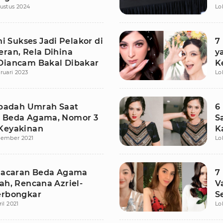
ustus 2024
Lo
Ini Sukses Jadi Pelakor di
7
eran, Rela Dihina
y
Diancam Bakal Dibakar
K
ruari 2023
Lo
d
 Ibadah Umrah Saat
6
 Beda Agama, Nomor 3
S
Keyakinan
K
sember 2021
Lo
 Pacaran Beda Agama
7
ah, Rencana Azriel-
V
erbongkar
S
ril 2021
Lo