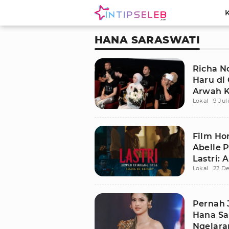
HANA SARASWATI
Richa N
Haru di 
Arwah 
Lokal
9 Jul
Film Hor
Abelle P
Lastri:
Lokal
22 D
Pernah 
Hana Sa
Ngelara