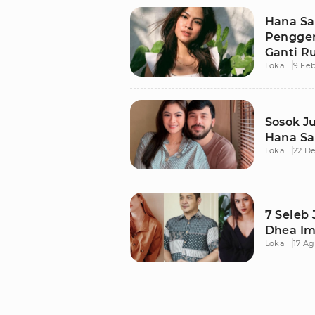
Hana Sa
Penggem
Ganti R
Lokal
9 Feb
Sosok J
Hana Sa
Lokal
22 D
7 Seleb 
Dhea Im
Lokal
17 Ag