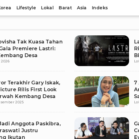
Korea
Lifestyle
Lokal
Barat
Asia
Indeks
ovisha Tak Kuasa Tahan
L
Gala Premiere Lastri:
R
Kembang Desa
B
i 2026
Lo
or Terakhir Gary Iskak,
7
icture Rilis First Look
A
 Arwah Kembang Desa
S
esember 2025
Lo
Jadi Anggota Paskibra,
G
raswati Justru
C
ng Ikutan
E