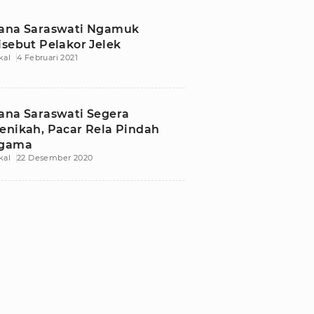
ana Saraswati Ngamuk
isebut Pelakor Jelek
kal
4 Februari 2021
ana Saraswati Segera
enikah, Pacar Rela Pindah
gama
kal
22 Desember 2020