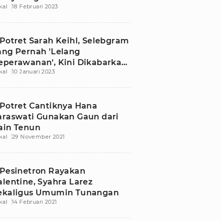
kal
18 Februari 2023
 Potret Sarah Keihl, Selebgram
ang Pernah 'Lelang
eperawanan', Kini Dikabarkan
kal
10 Januari 2023
ekat Richard Kyle
 Potret Cantiknya Hana
araswati Gunakan Gaun dari
ain Tenun
kal
29 November 2021
 Pesinetron Rayakan
alentine, Syahra Larez
ekaligus Umumin Tunangan
kal
14 Februari 2021