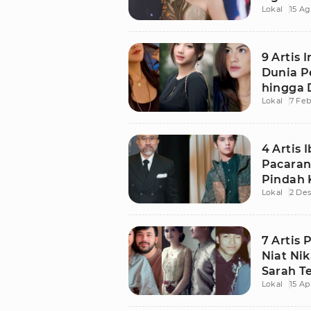
Lokal
15 Ag
9 Artis 
Dunia P
hingga 
Lokal
7 Feb
4 Artis
Pacaran
Pindah 
Lokal
2 De
7 Artis
Niat Nik
Sarah T
Lokal
15 Ap