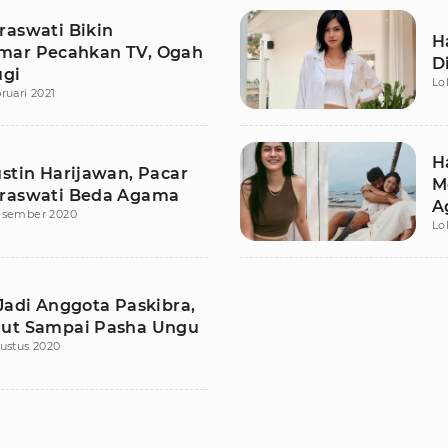
raswati Bikin
H
ar Pecahkan TV, Ogah
D
ugi
Lo
ruari 2021
H
ustin Harijawan, Pacar
M
raswati Beda Agama
A
esember 2020
Lo
Jadi Anggota Paskibra,
ut Sampai Pasha Ungu
ustus 2020