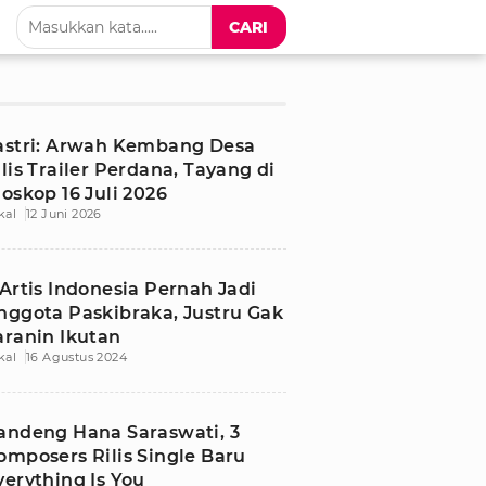
CARI
astri: Arwah Kembang Desa
ilis Trailer Perdana, Tayang di
ioskop 16 Juli 2026
kal
12 Juni 2026
 Artis Indonesia Pernah Jadi
nggota Paskibraka, Justru Gak
aranin Ikutan
kal
16 Agustus 2024
andeng Hana Saraswati, 3
omposers Rilis Single Baru
verything Is You