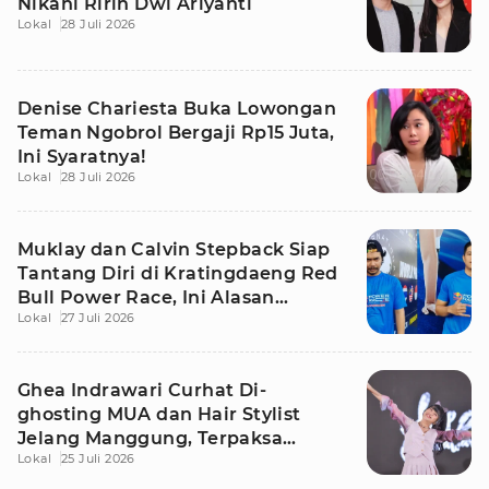
Nikahi Ririn Dwi Ariyanti
Lokal
28 Juli 2026
Denise Chariesta Buka Lowongan
Teman Ngobrol Bergaji Rp15 Juta,
Ini Syaratnya!
Lokal
28 Juli 2026
Muklay dan Calvin Stepback Siap
Tantang Diri di Kratingdaeng Red
Bull Power Race, Ini Alasan
Lokal
27 Juli 2026
Mereka!
Ghea Indrawari Curhat Di-
ghosting MUA dan Hair Stylist
Jelang Manggung, Terpaksa
Lokal
25 Juli 2026
Dandan Sendiri