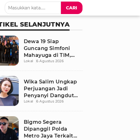
CARI
TIKEL SELANJUTNYA
Dewa 19 Siap
Guncang Simfoni
Mahayuga di TIM,
Lokal
6 Agustus 2026
Bawakan Lagu
Langka
Wika Salim Ungkap
Perjuangan Jadi
Penyanyi Dangdut
Lokal
6 Agustus 2026
Sejak SMP, Pernah
Dituduh PSK oleh
Tetangga
Bigmo Segera
Dipanggil Polda
Metro Jaya Terkait