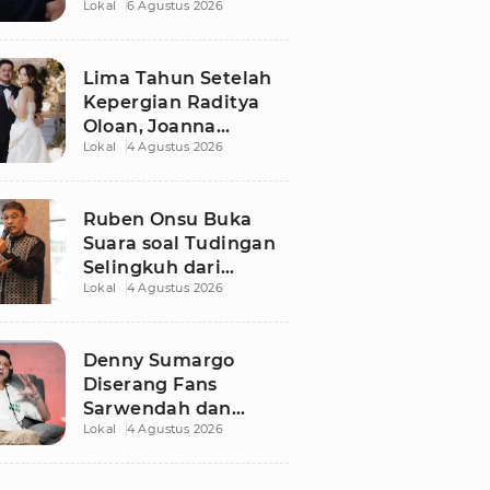
Lokal
6 Agustus 2026
Dugaan Libatkan
Anak Promosikan
Vape
Lima Tahun Setelah
Kepergian Raditya
Oloan, Joanna
Lokal
4 Agustus 2026
Alexandra Kembali
Menemukan Cinta
Ruben Onsu Buka
Suara soal Tudingan
Selingkuh dari
Lokal
4 Agustus 2026
Sarwendah
Denny Sumargo
Diserang Fans
Sarwendah dan
Lokal
4 Agustus 2026
Ruben Onsu Usai
Podcast Viral, Begini
Reaksinya