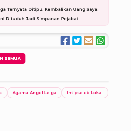
elga Ternyata Ditipu: Kembalikan Uang Saya!
s Ini Dituduh Jadi Simpanan Pejabat
N SEMUA
a
Agama Angel Lelga
Intipseleb Lokal