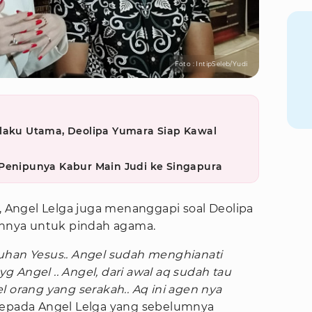
Foto : IntipSeleb/Yudi
elaku Utama, Deolipa Yumara Siap Kawal
 Penipunya Kabur Main Judi ke Singapura
a, Angel Lelga juga menanggapi soal Deolipa
nya untuk pindah agama.
uhan Yesus.. Angel sudah menghianati
 Angel .. Angel, dari awal aq sudah tau
l orang yang serakah.. Aq ini agen nya
 kepada Angel Lelga yang sebelumnya