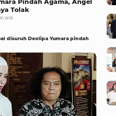
umara Pindah Agama, Angel
aya Tolak
:00 WIB
al disuruh Deolipa Yumara pindah