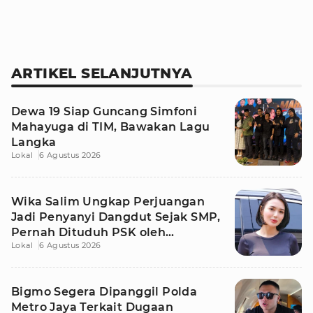
ARTIKEL SELANJUTNYA
Dewa 19 Siap Guncang Simfoni
Mahayuga di TIM, Bawakan Lagu
Langka
Lokal
6 Agustus 2026
Wika Salim Ungkap Perjuangan
Jadi Penyanyi Dangdut Sejak SMP,
Pernah Dituduh PSK oleh
Lokal
6 Agustus 2026
Tetangga
Bigmo Segera Dipanggil Polda
Metro Jaya Terkait Dugaan